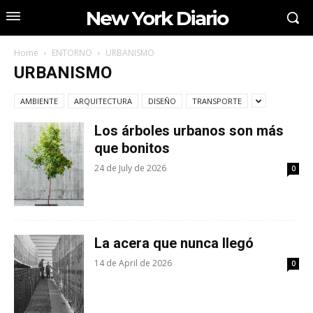
New York Diario
Home
ENTORNO
URBANISMO
URBANISMO
AMBIENTE
ARQUITECTURA
DISEÑO
TRANSPORTE
Los árboles urbanos son más
que bonitos
24 de July de 2026
0
La acera que nunca llegó
14 de April de 2026
0