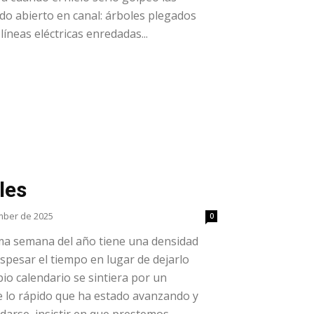
ido abierto en canal: árboles plegados
neas eléctricas enredadas...
les
mber de 2025
0
ima semana del año tiene una densidad
spesar el tiempo en lugar de dejarlo
pio calendario se sintiera por un
lo rápido que ha estado avanzando y
edarse, insistir en que prestemos