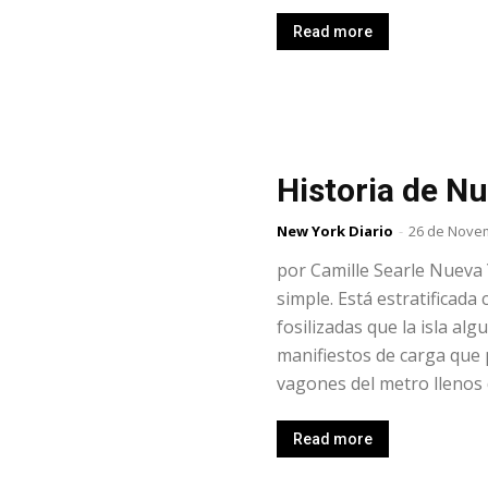
Read more
Historia de N
New York Diario
-
26 de Nove
por Camille Searle Nueva 
simple. Está estratificad
fosilizadas que la isla alg
manifiestos de carga que 
vagones del metro llenos d
Read more