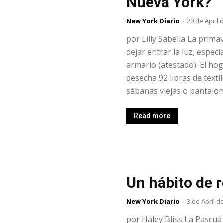
Nueva York?
New York Diario
-
20 de April 
por Lilly Sabella La prim
dejar entrar la luz, espec
armario (atestado). El ho
desecha 92 libras de textil
sábanas viejas o pantalon
Read more
Un hábito de 
New York Diario
-
3 de April d
por Haley Bliss La Pascu