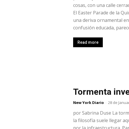
cosas, con una calle cerrad
El Easter Parade de la Qu
una deriva ornamental ent
confusión educada, parece,
Read more
Tormenta inve
New York Diario
-
28 de Janua
por Sabrina Duse La torm
la filosofía suele llegar 
por la infraestructura. Pa