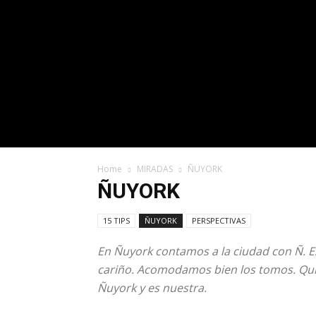
Home
MIRADAS
ÑUYORK
ÑUYORK
15 TIPS
ÑUYORK
PERSPECTIVAS
En Ñuyork contamos a la ciudad con Ñ. Es
cariño. Acomodamos bien los tomos. Quita
Ñuyork y es nuestra.