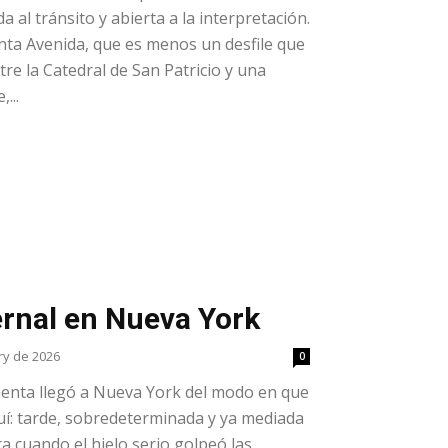
a al tránsito y abierta a la interpretación.
inta Avenida, que es menos un desfile que
re la Catedral de San Patricio y una
...
rnal en Nueva York
ry de 2026
0
enta llegó a Nueva York del modo en que
aquí: tarde, sobredeterminada y ya mediada
ra cuando el hielo serio golpeó las