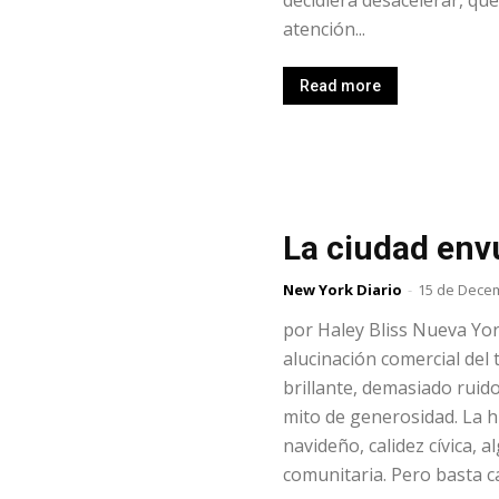
atención...
Read more
La ciudad env
New York Diario
-
15 de Dece
por Haley Bliss Nueva Yo
alucinación comercial del
brillante, demasiado ruid
mito de generosidad. La his
navideño, calidez cívica, a
comunitaria. Pero basta ca