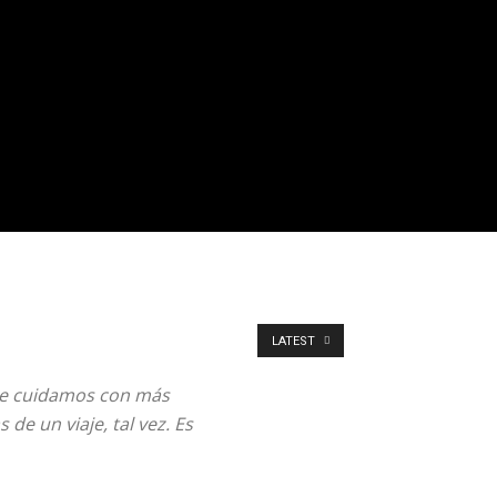
LATEST
que cuidamos con más
e un viaje, tal vez. Es