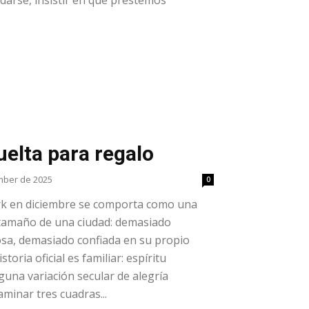
uelta para regalo
mber de 2025
0
rk en diciembre se comporta como una
 tamaño de una ciudad: demasiado
osa, demasiado confiada en su propio
toria oficial es familiar: espíritu
lguna variación secular de alegría
minar tres cuadras...