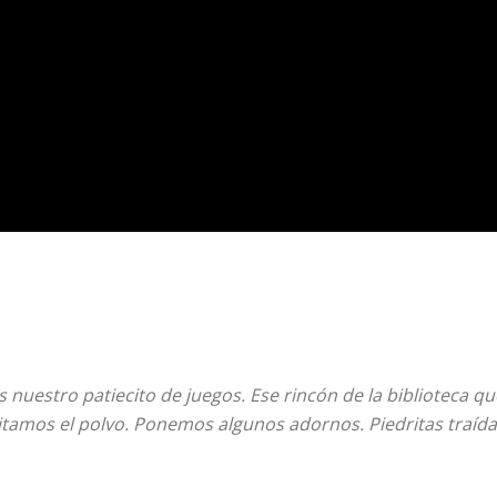
 nuestro patiecito de juegos. Ese rincón de la biblioteca 
mos el polvo. Ponemos algunos adornos. Piedritas traídas d