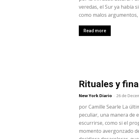
veredas, el Sur ya había s
como malos argumentos, lí
Read more
Rituales y fina
New York Diario
-
26 de Dece
por Camille Searle La últ
peculiar, una manera de e
escurrirse, como si el pro
momento avergonzado de 
decidiera desacelerar, qu