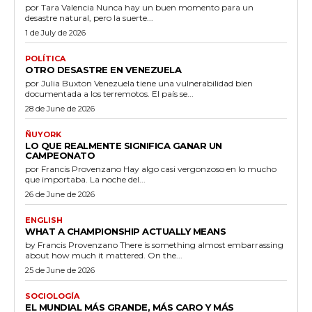
por Tara Valencia Nunca hay un buen momento para un
desastre natural, pero la suerte...
1 de July de 2026
POLÍTICA
OTRO DESASTRE EN VENEZUELA
por Julia Buxton Venezuela tiene una vulnerabilidad bien
documentada a los terremotos. El país se...
28 de June de 2026
ÑUYORK
LO QUE REALMENTE SIGNIFICA GANAR UN
CAMPEONATO
por Francis Provenzano Hay algo casi vergonzoso en lo mucho
que importaba. La noche del...
26 de June de 2026
ENGLISH
WHAT A CHAMPIONSHIP ACTUALLY MEANS
by Francis Provenzano There is something almost embarrassing
about how much it mattered. On the...
25 de June de 2026
SOCIOLOGÍA
EL MUNDIAL MÁS GRANDE, MÁS CARO Y MÁS