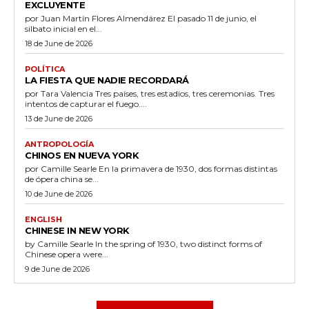
EXCLUYENTE
por Juan Martín Flores Almendárez El pasado 11 de junio, el
silbato inicial en el...
18 de June de 2026
POLÍTICA
LA FIESTA QUE NADIE RECORDARÁ
por Tara Valencia Tres países, tres estadios, tres ceremonias. Tres
intentos de capturar el fuego....
13 de June de 2026
ANTROPOLOGÍA
CHINOS EN NUEVA YORK
por Camille Searle En la primavera de 1930, dos formas distintas
de ópera china se...
10 de June de 2026
ENGLISH
CHINESE IN NEW YORK
by Camille Searle In the spring of 1930, two distinct forms of
Chinese opera were...
9 de June de 2026