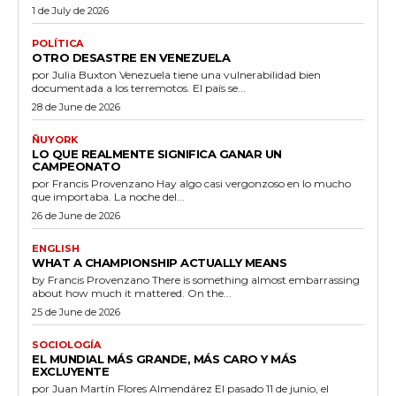
1 de July de 2026
POLÍTICA
OTRO DESASTRE EN VENEZUELA
por Julia Buxton Venezuela tiene una vulnerabilidad bien
documentada a los terremotos. El país se...
28 de June de 2026
ÑUYORK
LO QUE REALMENTE SIGNIFICA GANAR UN
CAMPEONATO
por Francis Provenzano Hay algo casi vergonzoso en lo mucho
que importaba. La noche del...
26 de June de 2026
ENGLISH
WHAT A CHAMPIONSHIP ACTUALLY MEANS
by Francis Provenzano There is something almost embarrassing
about how much it mattered. On the...
25 de June de 2026
SOCIOLOGÍA
EL MUNDIAL MÁS GRANDE, MÁS CARO Y MÁS
EXCLUYENTE
por Juan Martín Flores Almendárez El pasado 11 de junio, el