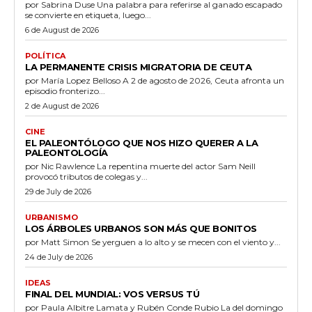
por Sabrina Duse Una palabra para referirse al ganado escapado
se convierte en etiqueta, luego...
6 de August de 2026
POLÍTICA
LA PERMANENTE CRISIS MIGRATORIA DE CEUTA
por María Lopez Belloso A 2 de agosto de 2026, Ceuta afronta un
episodio fronterizo...
2 de August de 2026
CINE
EL PALEONTÓLOGO QUE NOS HIZO QUERER A LA
PALEONTOLOGÍA
por Nic Rawlence La repentina muerte del actor Sam Neill
provocó tributos de colegas y...
29 de July de 2026
URBANISMO
LOS ÁRBOLES URBANOS SON MÁS QUE BONITOS
por Matt Simon Se yerguen a lo alto y se mecen con el viento y...
24 de July de 2026
IDEAS
FINAL DEL MUNDIAL: VOS VERSUS TÚ
por Paula Albitre Lamata y Rubén Conde Rubio La del domingo