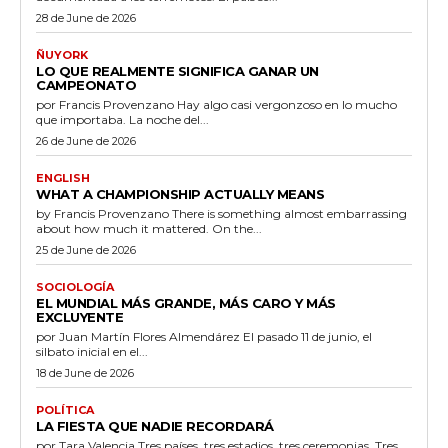
28 de June de 2026
ÑUYORK
LO QUE REALMENTE SIGNIFICA GANAR UN
CAMPEONATO
por Francis Provenzano Hay algo casi vergonzoso en lo mucho
que importaba. La noche del...
26 de June de 2026
ENGLISH
WHAT A CHAMPIONSHIP ACTUALLY MEANS
by Francis Provenzano There is something almost embarrassing
about how much it mattered. On the...
25 de June de 2026
SOCIOLOGÍA
EL MUNDIAL MÁS GRANDE, MÁS CARO Y MÁS
EXCLUYENTE
por Juan Martín Flores Almendárez El pasado 11 de junio, el
silbato inicial en el...
18 de June de 2026
POLÍTICA
LA FIESTA QUE NADIE RECORDARÁ
por Tara Valencia Tres países, tres estadios, tres ceremonias. Tres