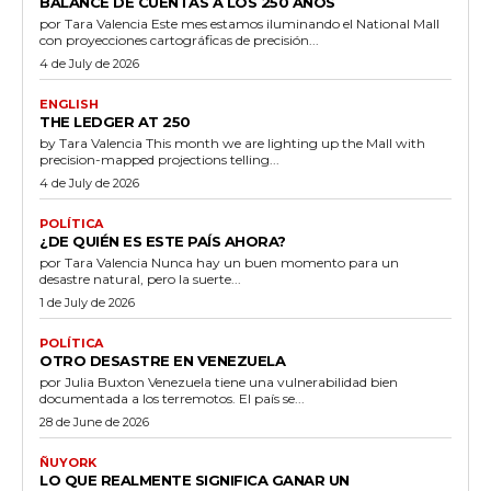
BALANCE DE CUENTAS A LOS 250 AÑOS
por Tara Valencia Este mes estamos iluminando el National Mall
con proyecciones cartográficas de precisión...
4 de July de 2026
ENGLISH
THE LEDGER AT 250
by Tara Valencia This month we are lighting up the Mall with
precision-mapped projections telling...
4 de July de 2026
POLÍTICA
¿DE QUIÉN ES ESTE PAÍS AHORA?
por Tara Valencia Nunca hay un buen momento para un
desastre natural, pero la suerte...
1 de July de 2026
POLÍTICA
OTRO DESASTRE EN VENEZUELA
por Julia Buxton Venezuela tiene una vulnerabilidad bien
documentada a los terremotos. El país se...
28 de June de 2026
ÑUYORK
LO QUE REALMENTE SIGNIFICA GANAR UN