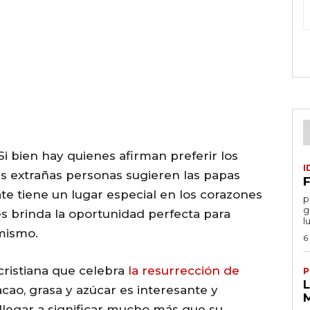
Si bien hay quienes afirman preferir los
I
as extrañas personas sugieren las papas
F
ate tiene un lugar especial en los corazones
por
g
s brinda la oportunidad perfecta para
l
mismo.
6
cristiana que celebra
la resurrección de
P
ao, grasa y azúcar es interesante y
legar a significar mucho más que su