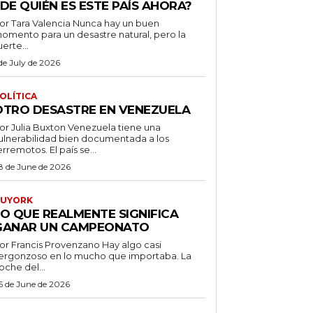
DE QUIÉN ES ESTE PAÍS AHORA?
 Tara Valencia Nunca hay un buen
omento para un desastre natural, pero la
uerte...
 de July de 2026
OLÍTICA
OTRO DESASTRE EN VENEZUELA
 Julia Buxton Venezuela tiene una
ulnerabilidad bien documentada a los
erremotos. El país se...
8 de June de 2026
UYORK
LO QUE REALMENTE SIGNIFICA
GANAR UN CAMPEONATO
r Francis Provenzano Hay algo casi
ergonzoso en lo mucho que importaba. La
oche del...
6 de June de 2026