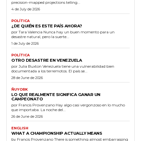
precision-mapped projections telling...
4 de July de 2026
POLÍTICA
¿DE QUIÉN ES ESTE PAÍS AHORA?
por Tara Valencia Nunca hay un buen momento para un
desastre natural, pero la suerte...
1 de July de 2026
POLÍTICA
OTRO DESASTRE EN VENEZUELA
por Julia Buxton Venezuela tiene una vulnerabilidad bien
documentada a los terremotos. El país se...
28 de June de 2026
ÑUYORK
LO QUE REALMENTE SIGNIFICA GANAR UN
CAMPEONATO
por Francis Provenzano Hay algo casi vergonzoso en lo mucho
que importaba. La noche del...
26 de June de 2026
ENGLISH
WHAT A CHAMPIONSHIP ACTUALLY MEANS
by Francis Provenzano There is something almost embarrassing