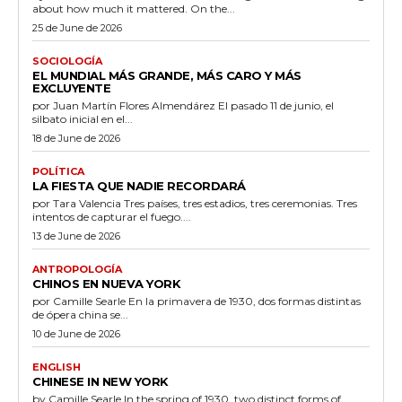
about how much it mattered. On the...
25 de June de 2026
SOCIOLOGÍA
EL MUNDIAL MÁS GRANDE, MÁS CARO Y MÁS
EXCLUYENTE
por Juan Martín Flores Almendárez El pasado 11 de junio, el
silbato inicial en el...
18 de June de 2026
POLÍTICA
LA FIESTA QUE NADIE RECORDARÁ
por Tara Valencia Tres países, tres estadios, tres ceremonias. Tres
intentos de capturar el fuego....
13 de June de 2026
ANTROPOLOGÍA
CHINOS EN NUEVA YORK
por Camille Searle En la primavera de 1930, dos formas distintas
de ópera china se...
10 de June de 2026
ENGLISH
CHINESE IN NEW YORK
by Camille Searle In the spring of 1930, two distinct forms of