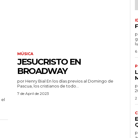
I
F
por
g
l
6
MÚSICA
JESUCRISTO EN
P
BROADWAY
por Henry Bial En los días previos al Domingo de
po
Pascua, los cristianos de todo...
2
7 de April de 2023
2
C
por
a