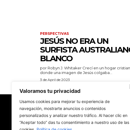
PERSPECTIVAS
JESÚS NO ERA UN
SURFISTA AUSTRALIAN
BLANCO
por Robyn J. Whitaker Crecí en un hogar cristiano,
donde una imagen de Jesús colgaba...
3 de April de 2023
Valoramos tu privacidad
Usamos cookies para mejorar tu experiencia de
navegación, mostrarte anuncios o contenidos
New York Diario
personalizados y analizar nuestro tráfico. Al hacer clic en
“Aceptar todo” das tu consentimiento a nuestro uso de las
Revista digital con nombre de diario de papel.
Hecha en Nueva York. En traducción. En español
cookies.
Política de cookies