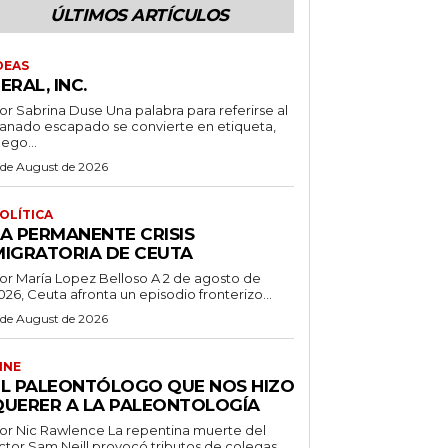
ÚLTIMOS ARTÍCULOS
DEAS
ERAL, INC.
 Sabrina Duse Una palabra para referirse al
anado escapado se convierte en etiqueta,
uego...
 de August de 2026
OLÍTICA
LA PERMANENTE CRISIS
MIGRATORIA DE CEUTA
r María Lopez Belloso A 2 de agosto de
026, Ceuta afronta un episodio fronterizo...
 de August de 2026
INE
EL PALEONTÓLOGO QUE NOS HIZO
QUERER A LA PALEONTOLOGÍA
 Nic Rawlence La repentina muerte del
ctor Sam Neill provocó tributos de colegas