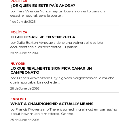
POLÍTICA
¿DE QUIÉN ES ESTE PAÍS AHORA?
por Tara Valencia Nunca hay un buen momento para un
desastre natural, pero la suerte...
1 de July de 2026
POLÍTICA
OTRO DESASTRE EN VENEZUELA
por Julia Buxton Venezuela tiene una vulnerabilidad bien
documentada a los terremotos. El país se...
28 de June de 2026
ÑUYORK
LO QUE REALMENTE SIGNIFICA GANAR UN
CAMPEONATO
por Francis Provenzano Hay algo casi vergonzoso en lo mucho
que importaba. La noche del...
26 de June de 2026
ENGLISH
WHAT A CHAMPIONSHIP ACTUALLY MEANS
by Francis Provenzano There is something almost embarrassing
about how much it mattered. On the...
25 de June de 2026