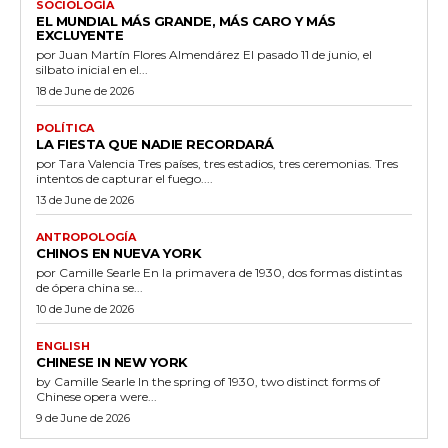
SOCIOLOGÍA
EL MUNDIAL MÁS GRANDE, MÁS CARO Y MÁS
EXCLUYENTE
por Juan Martín Flores Almendárez El pasado 11 de junio, el
silbato inicial en el...
18 de June de 2026
POLÍTICA
LA FIESTA QUE NADIE RECORDARÁ
por Tara Valencia Tres países, tres estadios, tres ceremonias. Tres
intentos de capturar el fuego....
13 de June de 2026
ANTROPOLOGÍA
CHINOS EN NUEVA YORK
por Camille Searle En la primavera de 1930, dos formas distintas
de ópera china se...
10 de June de 2026
ENGLISH
CHINESE IN NEW YORK
by Camille Searle In the spring of 1930, two distinct forms of
Chinese opera were...
9 de June de 2026