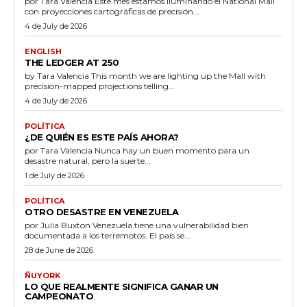
por Tara Valencia Este mes estamos iluminando el National Mall
con proyecciones cartográficas de precisión...
4 de July de 2026
ENGLISH
THE LEDGER AT 250
by Tara Valencia This month we are lighting up the Mall with
precision-mapped projections telling...
4 de July de 2026
POLÍTICA
¿DE QUIÉN ES ESTE PAÍS AHORA?
por Tara Valencia Nunca hay un buen momento para un
desastre natural, pero la suerte...
1 de July de 2026
POLÍTICA
OTRO DESASTRE EN VENEZUELA
por Julia Buxton Venezuela tiene una vulnerabilidad bien
documentada a los terremotos. El país se...
28 de June de 2026
ÑUYORK
LO QUE REALMENTE SIGNIFICA GANAR UN
CAMPEONATO