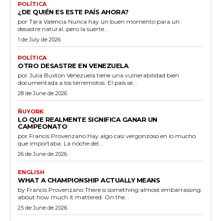
POLÍTICA
¿DE QUIÉN ES ESTE PAÍS AHORA?
por Tara Valencia Nunca hay un buen momento para un
desastre natural, pero la suerte...
1 de July de 2026
POLÍTICA
OTRO DESASTRE EN VENEZUELA
por Julia Buxton Venezuela tiene una vulnerabilidad bien
documentada a los terremotos. El país se...
28 de June de 2026
ÑUYORK
LO QUE REALMENTE SIGNIFICA GANAR UN
CAMPEONATO
por Francis Provenzano Hay algo casi vergonzoso en lo mucho
que importaba. La noche del...
26 de June de 2026
ENGLISH
WHAT A CHAMPIONSHIP ACTUALLY MEANS
by Francis Provenzano There is something almost embarrassing
about how much it mattered. On the...
25 de June de 2026