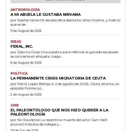
ANTROPOLOGÍA
A MI ABUELA LE GUSTABA NIRVANA
por Sophie Vance Mi abuela lleva dieciocho años muerta, y todo lo
que sé de...
9 de August de 2026
IDEAS
FERAL, INC.
por Sabrina Duse Una palabra para referirse al ganado escapado
se convierte en etiqueta, luego...
6 de August de 2026
POLÍTICA
LA PERMANENTE CRISIS MIGRATORIA DE CEUTA
por María Lopez Belloso A 2 de agosto de 2026, Ceuta afronta un
episodio fronterizo...
2 de August de 2026
CINE
EL PALEONTÓLOGO QUE NOS HIZO QUERER A LA
PALEONTOLOGÍA
por Nic Rawlence La repentina muerte del actor Sam Neill
provocó tributos de colegas y...
29 de July de 2026