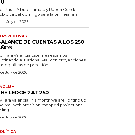
TÚ
or Paula Albitre Lamata y Rubén Conde
Rubio La del domingo será la primera final...
8 de July de 2026
ERSPECTIVAS
BALANCE DE CUENTAS A LOS 250
AÑOS
r Tara Valencia Este mes estamos
luminando el National Mall con proyecciones
artográficas de precisión...
 de July de 2026
NGLISH
THE LEDGER AT 250
ara Valencia This month we are lighting up
he Mall with precision-mapped projections
lling...
 de July de 2026
OLÍTICA