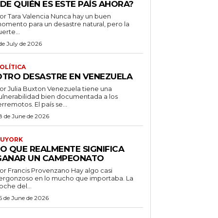
DE QUIÉN ES ESTE PAÍS AHORA?
 Tara Valencia Nunca hay un buen
omento para un desastre natural, pero la
uerte...
 de July de 2026
OLÍTICA
OTRO DESASTRE EN VENEZUELA
 Julia Buxton Venezuela tiene una
ulnerabilidad bien documentada a los
erremotos. El país se...
8 de June de 2026
UYORK
LO QUE REALMENTE SIGNIFICA
GANAR UN CAMPEONATO
r Francis Provenzano Hay algo casi
ergonzoso en lo mucho que importaba. La
oche del...
6 de June de 2026