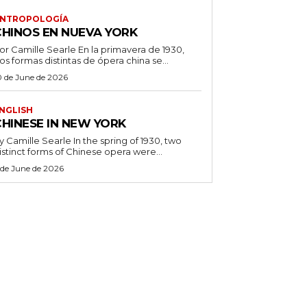
NTROPOLOGÍA
CHINOS EN NUEVA YORK
 Camille Searle En la primavera de 1930,
os formas distintas de ópera china se...
0 de June de 2026
NGLISH
CHINESE IN NEW YORK
Camille Searle In the spring of 1930, two
istinct forms of Chinese opera were...
 de June de 2026