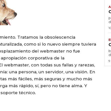
A
por
d
1
amiento. Tratamos la obsolescencia
E
uralizada, como si lo nuevo siempre tuviera
 desplazamiento del webmaster no fue
by 
d
a apropiación corporativa de la
9
El webmaster, con todas sus fallas y rarezas,
a: una persona, un servidor, una visión. En
tas más fáciles, más seguras y mucho más
rga más rápido, sí, pero no tiene alma. Y
 soporte técnico.