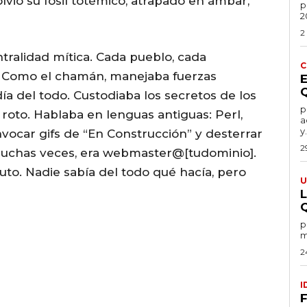
lvió su fósil totémico, atrapado en ámbar,
po
2
2
tralidad mítica. Cada pueblo, cada
C
no. Como el chamán, manejaba fuerzas
a del todo. Custodiaba los secretos de los
por
roto. Hablaba en lenguas antiguas: Perl,
a
y.
vocar gifs de “En Construcción” y desterrar
2
muchas veces, era webmaster@[tudominio].
to. Nadie sabía del todo qué hacía, pero
U
por
m
2
I