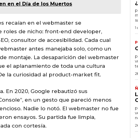
¿
n en el Día de los Muertos
por
m
s
es recaían en el webmaster se
1
 roles de nicho: front-end developer,
SEO, consultor de accesibilidad. Cada cual
P
webmaster antes manejaba solo, como un
por
 de montaje. La desaparición del webmaster
v
ue el aplanamiento de toda una cultura
t
2
 De la curiosidad al product-market fit.
Ñ
ca. En 2020, Google rebautizó sus
onsole”, en un gesto que pareció menos
lencioso. Nadie lo notó. El webmaster no fue
po
v
eron ensayos. Su partida fue limpia,
n
ada con cortesía.
2