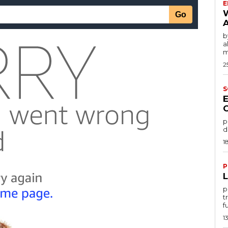
E
by
a
m
2
S
po
d
1
P
por
t
f
1