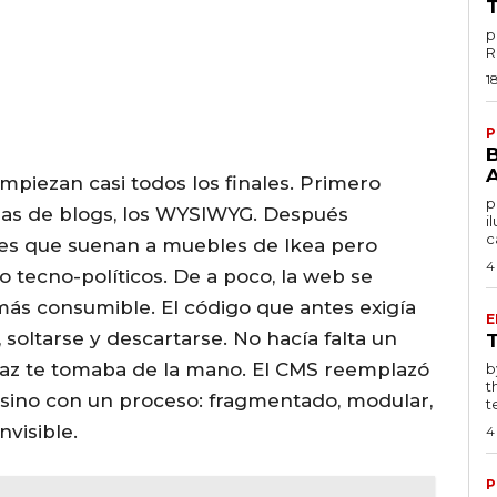
p
1
P
mpiezan casi todos los finales. Primero
po
ormas de blogs, los WYSIWYG. Después
i
c
es que suenan a muebles de Ikea pero
4
tecno-políticos. De a poco, la web se
más consumible. El código que antes exigía
E
 soltarse y descartarse. No hacía falta un
faz te tomaba de la mano. El CMS reemplazó
by T
t
sino con un proceso: fragmentado, modular,
te
nvisible.
4
P