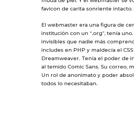
muda de piel. Y el webmaster se vo
favicon de carita sonriente intacto.
El webmaster era una figura de cen
institución con un “.org”, tenía u
invisibles que nadie más comprendí
includes en PHP y maldecía el CSS 
Dreamweaver. Tenía el poder de in
al temido Comic Sans. Su correo, 
Un rol de anonimato y poder absolu
todos lo necesitaban.