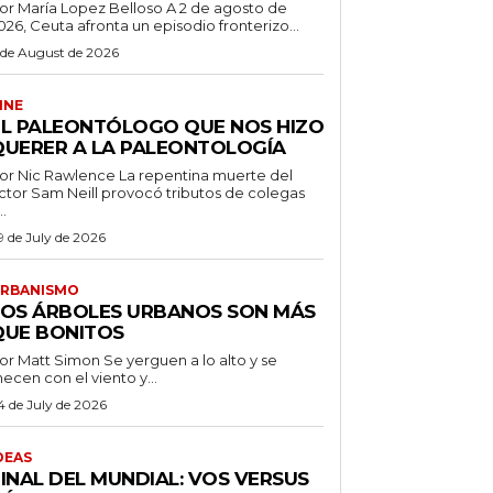
r María Lopez Belloso A 2 de agosto de
026, Ceuta afronta un episodio fronterizo...
 de August de 2026
INE
EL PALEONTÓLOGO QUE NOS HIZO
QUERER A LA PALEONTOLOGÍA
 Nic Rawlence La repentina muerte del
ctor Sam Neill provocó tributos de colegas
..
9 de July de 2026
RBANISMO
LOS ÁRBOLES URBANOS SON MÁS
QUE BONITOS
 Matt Simon Se yerguen a lo alto y se
ecen con el viento y...
4 de July de 2026
DEAS
FINAL DEL MUNDIAL: VOS VERSUS