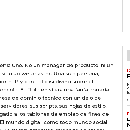
tenía uno. No un manager de producto, ni un
I
, sino un webmaster. Una sola persona,
F
or FTP y control casi divino sobre el
por
g
minio. El título en sí era una fanfarronería
l
mesa de dominio técnico con un dejo de
6
rvidores, sus scripts, sus hojas de estilo.
egado a los tablones de empleo de fines de
P
 El mundo digital, como todo mundo social,