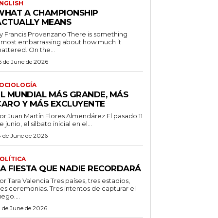
NGLISH
WHAT A CHAMPIONSHIP
ACTUALLY MEANS
 Francis Provenzano There is something
lmost embarrassing about how much it
attered. On the...
5 de June de 2026
OCIOLOGÍA
EL MUNDIAL MÁS GRANDE, MÁS
CARO Y MÁS EXCLUYENTE
r Juan Martín Flores Almendárez El pasado 11
e junio, el silbato inicial en el...
8 de June de 2026
OLÍTICA
LA FIESTA QUE NADIE RECORDARÁ
 Tara Valencia Tres países, tres estadios,
res ceremonias. Tres intentos de capturar el
uego....
3 de June de 2026