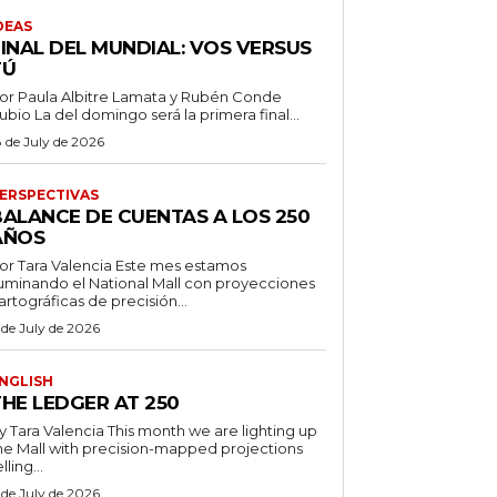
DEAS
FINAL DEL MUNDIAL: VOS VERSUS
TÚ
or Paula Albitre Lamata y Rubén Conde
Rubio La del domingo será la primera final...
8 de July de 2026
ERSPECTIVAS
BALANCE DE CUENTAS A LOS 250
AÑOS
r Tara Valencia Este mes estamos
luminando el National Mall con proyecciones
artográficas de precisión...
 de July de 2026
NGLISH
THE LEDGER AT 250
ara Valencia This month we are lighting up
he Mall with precision-mapped projections
lling...
 de July de 2026