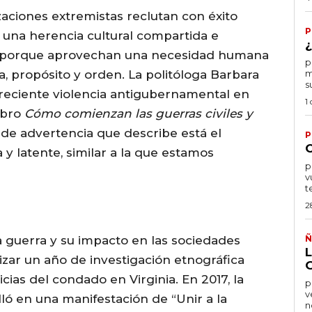
zaciones extremistas reclutan con éxito
P
 una herencia cultural compartida e
¿
s porque aprovechan una necesidad humana
por
, propósito y orden. La politóloga Barbara
m
s
creciente violencia antigubernamental en
1
ibro
Cómo comienzan las guerras civiles y
s de advertencia que describe está el
P
 y latente, similar a la que estamos
por
v
t
2
 guerra y su impacto en las sociedades
Ñ
zar un año de investigación etnográfica
cias del condado en Virginia. En 2017, la
po
v
ló en una manifestación de “Unir a la
n