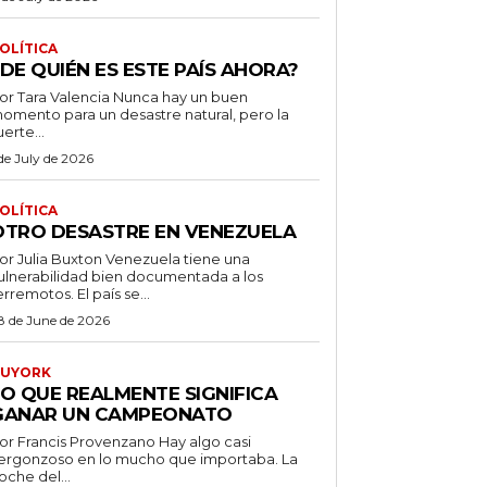
OLÍTICA
DE QUIÉN ES ESTE PAÍS AHORA?
 Tara Valencia Nunca hay un buen
omento para un desastre natural, pero la
uerte...
 de July de 2026
OLÍTICA
OTRO DESASTRE EN VENEZUELA
 Julia Buxton Venezuela tiene una
ulnerabilidad bien documentada a los
erremotos. El país se...
8 de June de 2026
UYORK
LO QUE REALMENTE SIGNIFICA
GANAR UN CAMPEONATO
r Francis Provenzano Hay algo casi
ergonzoso en lo mucho que importaba. La
oche del...