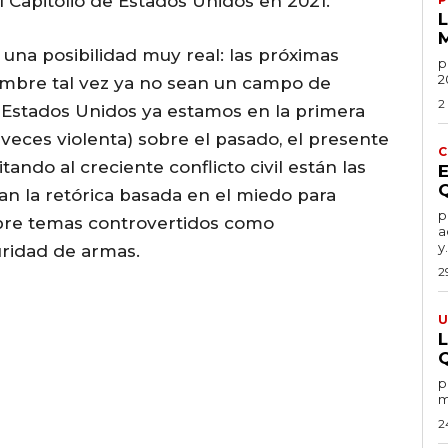
l Capitolio de Estados Unidos en 2021.
 una posibilidad muy real: las próximas
po
2
embre tal vez ya no sean un campo de
2
En Estados Unidos ya estamos en la primera
veces violenta) sobre el pasado, el presente
C
tando al creciente conflicto civil están las
an la retórica basada en el miedo para
por
obre temas controvertidos como
a
y.
uridad de armas.
2
U
por
m
2