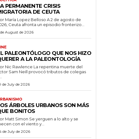
LA PERMANENTE CRISIS
MIGRATORIA DE CEUTA
r María Lopez Belloso A 2 de agosto de
026, Ceuta afronta un episodio fronterizo...
 de August de 2026
INE
EL PALEONTÓLOGO QUE NOS HIZO
QUERER A LA PALEONTOLOGÍA
 Nic Rawlence La repentina muerte del
ctor Sam Neill provocó tributos de colegas
..
9 de July de 2026
RBANISMO
LOS ÁRBOLES URBANOS SON MÁS
QUE BONITOS
 Matt Simon Se yerguen a lo alto y se
ecen con el viento y...
4 de July de 2026