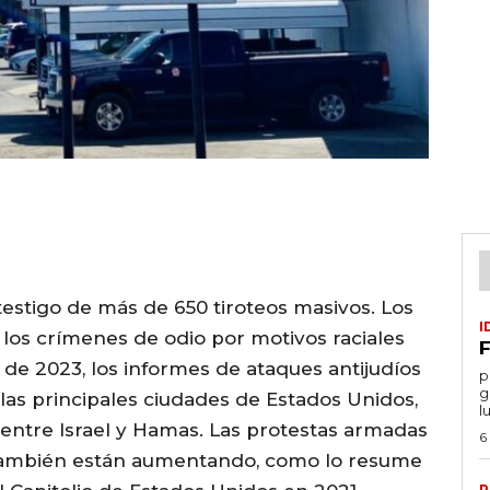
testigo de más de 650 tiroteos masivos. Los
I
 los crímenes de odio por motivos raciales
F
e 2023, los informes de ataques antijudíos
por
g
s principales ciudades de Estados Unidos,
l
entre Israel y Hamas. Las protestas armadas
6
ca también están aumentando, como lo resume
P