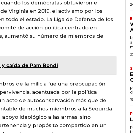
, cuando los demócratas obtuvieron el
2
 de Virginia en 2019, el activismo por los
n todo el estado. La Liga de Defensa de los
E
comité de acción política centrado en
as, aumentó su número de miembros de
by
a
m
2
 y caída de Pam Bondi
S
bros de la milicia fue una preocupación
po
pervivencia, acentuada por la política
d
1
n un acto de autoconservación más que de
brantable de muchos miembros a la Segunda
P
apoyo ideológico a las armas, sino
ertenencia y propósito compartido en un
por
t