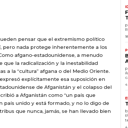
I
p
1
ueden pensar que el extremismo político
í, pero nada protege inherentemente a los
P
. Como afgano-estadounidense, a menudo
ue la radicalización y la inestabilidad
po
as a la “cultura” afgana o del Medio Oriente.
i
c
 expresó explícitamente esa suposición en
4
estadounidense de Afganistán y el colapso del
scribió a Afganistán como “un país que
E
n país unido y está formado, y no lo digo de
tribus que nunca, jamás, se han llevado bien
by T
t
te
4