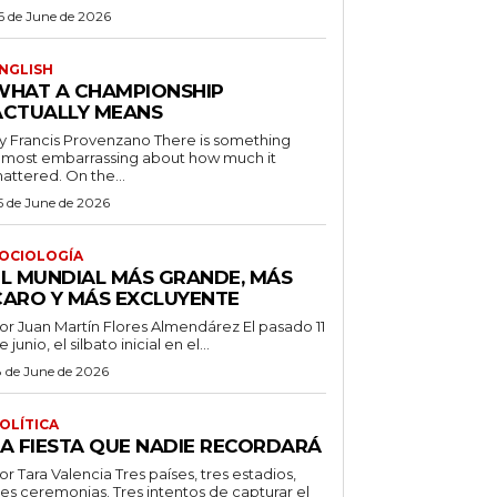
6 de June de 2026
NGLISH
WHAT A CHAMPIONSHIP
ACTUALLY MEANS
 Francis Provenzano There is something
lmost embarrassing about how much it
attered. On the...
5 de June de 2026
OCIOLOGÍA
EL MUNDIAL MÁS GRANDE, MÁS
CARO Y MÁS EXCLUYENTE
r Juan Martín Flores Almendárez El pasado 11
e junio, el silbato inicial en el...
8 de June de 2026
OLÍTICA
LA FIESTA QUE NADIE RECORDARÁ
 Tara Valencia Tres países, tres estadios,
res ceremonias. Tres intentos de capturar el