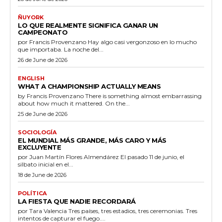
ÑUYORK
LO QUE REALMENTE SIGNIFICA GANAR UN
CAMPEONATO
por Francis Provenzano Hay algo casi vergonzoso en lo mucho
que importaba. La noche del...
26 de June de 2026
ENGLISH
WHAT A CHAMPIONSHIP ACTUALLY MEANS
by Francis Provenzano There is something almost embarrassing
about how much it mattered. On the...
25 de June de 2026
SOCIOLOGÍA
EL MUNDIAL MÁS GRANDE, MÁS CARO Y MÁS
EXCLUYENTE
por Juan Martín Flores Almendárez El pasado 11 de junio, el
silbato inicial en el...
18 de June de 2026
POLÍTICA
LA FIESTA QUE NADIE RECORDARÁ
por Tara Valencia Tres países, tres estadios, tres ceremonias. Tres
intentos de capturar el fuego....