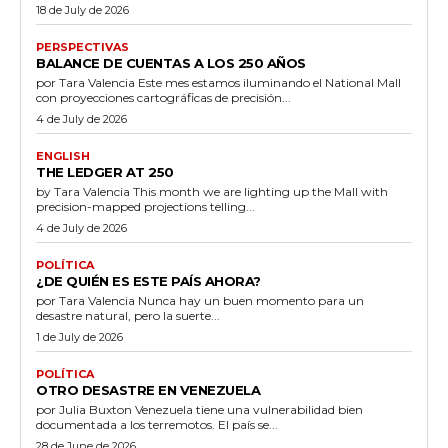
18 de July de 2026
PERSPECTIVAS
BALANCE DE CUENTAS A LOS 250 AÑOS
por Tara Valencia Este mes estamos iluminando el National Mall
con proyecciones cartográficas de precisión...
4 de July de 2026
ENGLISH
THE LEDGER AT 250
by Tara Valencia This month we are lighting up the Mall with
precision-mapped projections telling...
4 de July de 2026
POLÍTICA
¿DE QUIÉN ES ESTE PAÍS AHORA?
por Tara Valencia Nunca hay un buen momento para un
desastre natural, pero la suerte...
1 de July de 2026
POLÍTICA
OTRO DESASTRE EN VENEZUELA
por Julia Buxton Venezuela tiene una vulnerabilidad bien
documentada a los terremotos. El país se...
28 de June de 2026