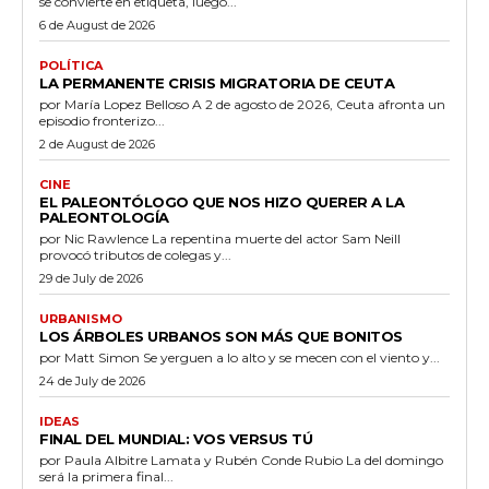
se convierte en etiqueta, luego...
6 de August de 2026
POLÍTICA
LA PERMANENTE CRISIS MIGRATORIA DE CEUTA
por María Lopez Belloso A 2 de agosto de 2026, Ceuta afronta un
episodio fronterizo...
2 de August de 2026
CINE
EL PALEONTÓLOGO QUE NOS HIZO QUERER A LA
PALEONTOLOGÍA
por Nic Rawlence La repentina muerte del actor Sam Neill
provocó tributos de colegas y...
29 de July de 2026
URBANISMO
LOS ÁRBOLES URBANOS SON MÁS QUE BONITOS
por Matt Simon Se yerguen a lo alto y se mecen con el viento y...
24 de July de 2026
IDEAS
FINAL DEL MUNDIAL: VOS VERSUS TÚ
por Paula Albitre Lamata y Rubén Conde Rubio La del domingo
será la primera final...