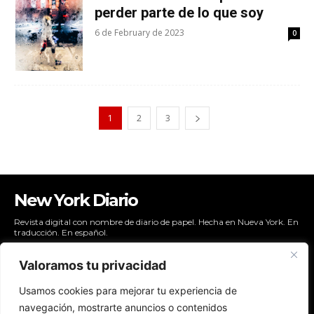
perder parte de lo que soy
6 de February de 2023
0
1
2
3
New York Diario
Revista digital con nombre de diario de papel. Hecha en Nueva York. En
traducción. En español.
Valoramos tu privacidad
Usamos cookies para mejorar tu experiencia de
NYDIARIO
navegación, mostrarte anuncios o contenidos
NEWSLETTER