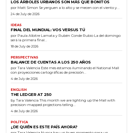
LOS ÁRBOLES URBANOS SON MÁS QUE BONITOS
por Matt Simon Se yerguen a lo alto y se mecen con el viento y...
24 de July de 2026
IDEAS
FINAL DEL MUNDIAL: VOS VERSUS TÚ
por Paula Albitre Lamata y Rubén Conde Rubio La del domingo
será la primera final...
18 de July de 2026
PERSPECTIVAS
BALANCE DE CUENTAS A LOS 250 AÑOS
por Tara Valencia Este mes estamos iluminando el National Mall
con proyecciones cartográficas de precisión...
4 de July de 2026
ENGLISH
THE LEDGER AT 250
by Tara Valencia This month we are lighting up the Mall with
precision-mapped projections telling...
4 de July de 2026
POLÍTICA
¿DE QUIÉN ES ESTE PAÍS AHORA?
por Tara Valencia Nunca hay un buen momento para un