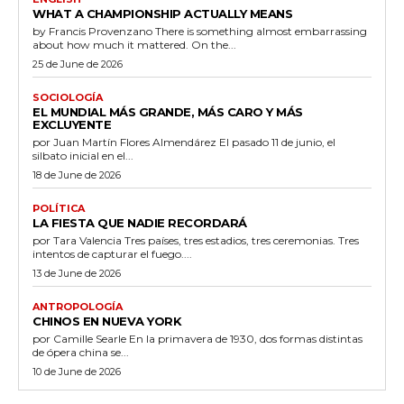
WHAT A CHAMPIONSHIP ACTUALLY MEANS
by Francis Provenzano There is something almost embarrassing
about how much it mattered. On the...
25 de June de 2026
SOCIOLOGÍA
EL MUNDIAL MÁS GRANDE, MÁS CARO Y MÁS
EXCLUYENTE
por Juan Martín Flores Almendárez El pasado 11 de junio, el
silbato inicial en el...
18 de June de 2026
POLÍTICA
LA FIESTA QUE NADIE RECORDARÁ
por Tara Valencia Tres países, tres estadios, tres ceremonias. Tres
intentos de capturar el fuego....
13 de June de 2026
ANTROPOLOGÍA
CHINOS EN NUEVA YORK
por Camille Searle En la primavera de 1930, dos formas distintas
de ópera china se...
10 de June de 2026