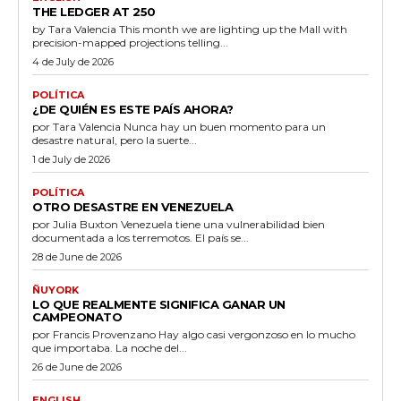
THE LEDGER AT 250
by Tara Valencia This month we are lighting up the Mall with
precision-mapped projections telling...
4 de July de 2026
POLÍTICA
¿DE QUIÉN ES ESTE PAÍS AHORA?
por Tara Valencia Nunca hay un buen momento para un
desastre natural, pero la suerte...
1 de July de 2026
POLÍTICA
OTRO DESASTRE EN VENEZUELA
por Julia Buxton Venezuela tiene una vulnerabilidad bien
documentada a los terremotos. El país se...
28 de June de 2026
ÑUYORK
LO QUE REALMENTE SIGNIFICA GANAR UN
CAMPEONATO
por Francis Provenzano Hay algo casi vergonzoso en lo mucho
que importaba. La noche del...
26 de June de 2026
ENGLISH