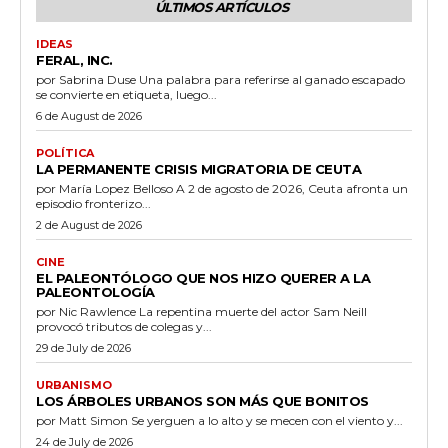
ÚLTIMOS ARTÍCULOS
IDEAS
FERAL, INC.
por Sabrina Duse Una palabra para referirse al ganado escapado
se convierte en etiqueta, luego...
6 de August de 2026
POLÍTICA
LA PERMANENTE CRISIS MIGRATORIA DE CEUTA
por María Lopez Belloso A 2 de agosto de 2026, Ceuta afronta un
episodio fronterizo...
2 de August de 2026
CINE
EL PALEONTÓLOGO QUE NOS HIZO QUERER A LA
PALEONTOLOGÍA
por Nic Rawlence La repentina muerte del actor Sam Neill
provocó tributos de colegas y...
29 de July de 2026
URBANISMO
LOS ÁRBOLES URBANOS SON MÁS QUE BONITOS
por Matt Simon Se yerguen a lo alto y se mecen con el viento y...
24 de July de 2026