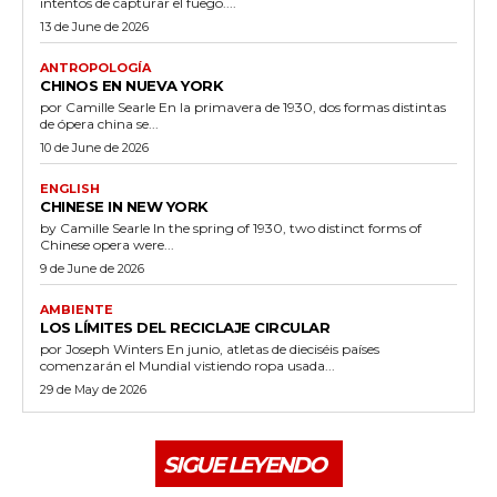
intentos de capturar el fuego....
13 de June de 2026
ANTROPOLOGÍA
CHINOS EN NUEVA YORK
por Camille Searle En la primavera de 1930, dos formas distintas
de ópera china se...
10 de June de 2026
ENGLISH
CHINESE IN NEW YORK
by Camille Searle In the spring of 1930, two distinct forms of
Chinese opera were...
9 de June de 2026
AMBIENTE
LOS LÍMITES DEL RECICLAJE CIRCULAR
por Joseph Winters En junio, atletas de dieciséis países
comenzarán el Mundial vistiendo ropa usada...
29 de May de 2026
SIGUE LEYENDO