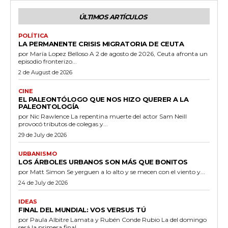
ÚLTIMOS ARTÍCULOS
POLÍTICA
LA PERMANENTE CRISIS MIGRATORIA DE CEUTA
por María Lopez Belloso A 2 de agosto de 2026, Ceuta afronta un
episodio fronterizo...
2 de August de 2026
CINE
EL PALEONTÓLOGO QUE NOS HIZO QUERER A LA
PALEONTOLOGÍA
por Nic Rawlence La repentina muerte del actor Sam Neill
provocó tributos de colegas y...
29 de July de 2026
URBANISMO
LOS ÁRBOLES URBANOS SON MÁS QUE BONITOS
por Matt Simon Se yerguen a lo alto y se mecen con el viento y...
24 de July de 2026
IDEAS
FINAL DEL MUNDIAL: VOS VERSUS TÚ
por Paula Albitre Lamata y Rubén Conde Rubio La del domingo
será la primera final...