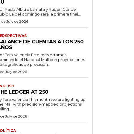
TÚ
or Paula Albitre Lamata y Rubén Conde
Rubio La del domingo será la primera final...
8 de July de 2026
ERSPECTIVAS
BALANCE DE CUENTAS A LOS 250
AÑOS
r Tara Valencia Este mes estamos
luminando el National Mall con proyecciones
artográficas de precisión...
 de July de 2026
NGLISH
THE LEDGER AT 250
ara Valencia This month we are lighting up
he Mall with precision-mapped projections
lling...
 de July de 2026
OLÍTICA