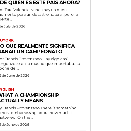
DE QUIÉN ES ESTE PAÍS AHORA?
 Tara Valencia Nunca hay un buen
omento para un desastre natural, pero la
uerte...
 de July de 2026
UYORK
LO QUE REALMENTE SIGNIFICA
GANAR UN CAMPEONATO
r Francis Provenzano Hay algo casi
ergonzoso en lo mucho que importaba. La
oche del...
6 de June de 2026
NGLISH
WHAT A CHAMPIONSHIP
ACTUALLY MEANS
 Francis Provenzano There is something
lmost embarrassing about how much it
attered. On the...
5 de June de 2026