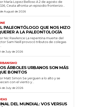
r María Lopez Belloso A 2 de agosto de
026, Ceuta afronta un episodio fronterizo...
 de August de 2026
INE
EL PALEONTÓLOGO QUE NOS HIZO
QUERER A LA PALEONTOLOGÍA
 Nic Rawlence La repentina muerte del
ctor Sam Neill provocó tributos de colegas
..
9 de July de 2026
RBANISMO
LOS ÁRBOLES URBANOS SON MÁS
QUE BONITOS
 Matt Simon Se yerguen a lo alto y se
ecen con el viento y...
4 de July de 2026
DEAS
FINAL DEL MUNDIAL: VOS VERSUS