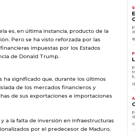
S
po
a es, en última instancia, producto de la
d
ión. Pero se ha visto reforzada por las
1
 financieras impuestas por los Estados
P
ncia de Donald Trump.
por
t
f
 ha significado que, durante los últimos
1
slada de los mercados financieros y
has de sus exportaciones e importaciones
A
por
d
 a la falta de inversión en infraestructuras
1
cionalizados por el predecesor de Maduro,