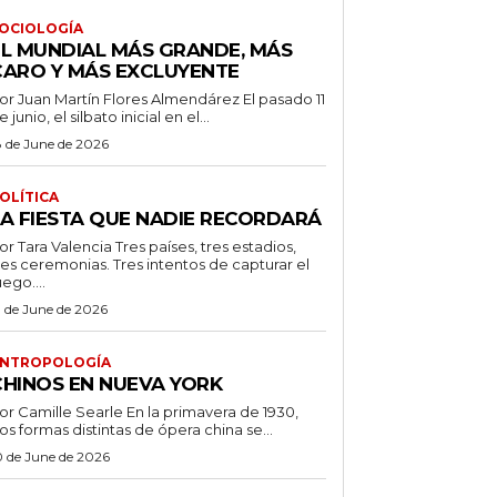
OCIOLOGÍA
EL MUNDIAL MÁS GRANDE, MÁS
CARO Y MÁS EXCLUYENTE
r Juan Martín Flores Almendárez El pasado 11
e junio, el silbato inicial en el...
8 de June de 2026
OLÍTICA
LA FIESTA QUE NADIE RECORDARÁ
 Tara Valencia Tres países, tres estadios,
res ceremonias. Tres intentos de capturar el
uego....
3 de June de 2026
NTROPOLOGÍA
CHINOS EN NUEVA YORK
 Camille Searle En la primavera de 1930,
os formas distintas de ópera china se...
0 de June de 2026