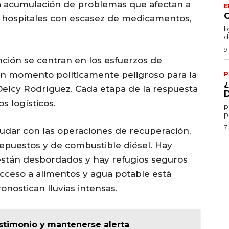
a acumulación de problemas que afectan a
E
ye hospitales con escasez de medicamentos,
by 
d
9
ención se centran en los esfuerzos de
un momento políticamente peligroso para la
P
Delcy Rodríguez. Cada etapa de la respuesta
s logísticos.
por
p
7
udar con las operaciones de recuperación,
 repuestos y de combustible diésel. Hay
 están desbordados y hay refugios seguros
acceso a alimentos y agua potable está
ostican lluvias intensas.
estimonio y mantenerse alerta