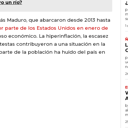
¿
vo un río?
por
m
s
olás Maduro, que abarcaron desde 2013 hasta
1
por parte de los Estados Unidos en enero de
apso económico. La hiperinflación, la escasez
Ñ
otestas contribuyeron a una situación en la
rte de la población ha huido del país en
po
v
n
2
E
by
a
m
2