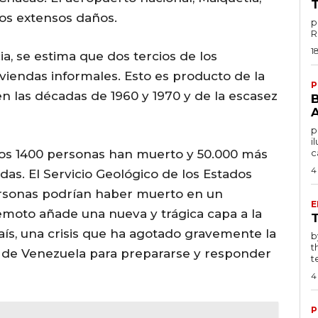
los extensos daños.
p
1
ia, se estima que dos tercios de los
viendas informales. Esto es producto de la
P
n las décadas de 1960 y 1970 y de la escasez
po
i
enos 1400 personas han muerto y 50.000 más
c
4
as. El Servicio Geológico de los Estados
ersonas podrían haber muerto en un
E
emoto añade una nueva y trágica capa a la
país, una crisis que ha agotado gravemente la
by T
t
d de Venezuela para prepararse y responder
te
4
P