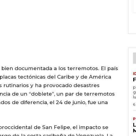
 bien documentada a los terremotos. El país
I
s placas tectónicas del Caribe y de América
F
es rutinarios y ha provocado desastres
por
g
encia de un “doblete”, un par de terremotos
l
os de diferencia, el 24 de junio, fue una
6
P
roccidental de San Felipe, el impacto se
largo de la costa caribeña de Venezuela. La