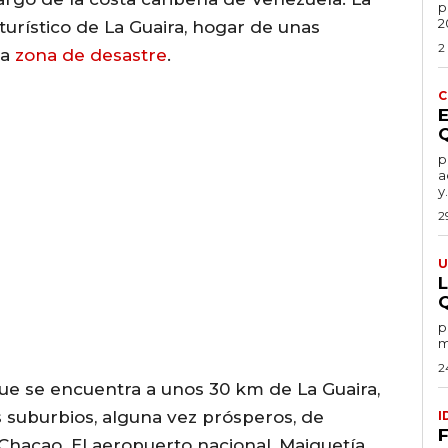
po
2
 turístico de La Guaira, hogar de unas
2
da
zona de desastre
.
C
por
a
y.
2
U
por
m
2
que se encuentra a unos 30 km de La Guaira,
 suburbios, alguna vez prósperos, de
I
Chacao. El aeropuerto nacional, Maiquetía,