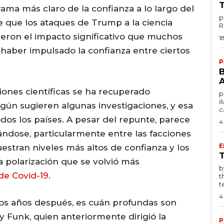
ma más claro de la confianza a lo largo del
p
 que los ataques de Trump a la ciencia
eron el impacto significativo que muchos
1
haber impulsado la confianza entre ciertos
P
ciones científicas se ha recuperado
po
i
gún sugieren algunas investigaciones, y esa
c
dos los países. A pesar del repunte, parece
4
ndose, particularmente entre las facciones
E
estran niveles más altos de confianza y los
a polarización que se volvió más
by T
de Covid-19
.
t
te
4
ios años después, es cuán profundas son
ry Funk, quien anteriormente dirigió la
P