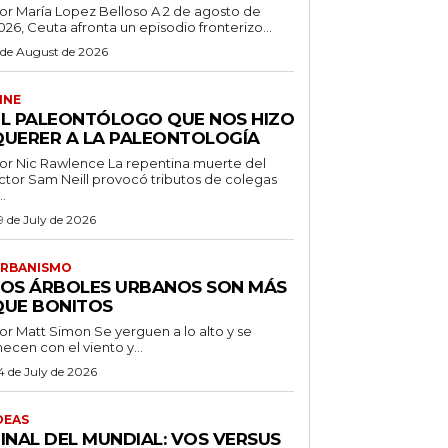
r María Lopez Belloso A 2 de agosto de
026, Ceuta afronta un episodio fronterizo...
 de August de 2026
INE
EL PALEONTÓLOGO QUE NOS HIZO
QUERER A LA PALEONTOLOGÍA
 Nic Rawlence La repentina muerte del
ctor Sam Neill provocó tributos de colegas
..
9 de July de 2026
RBANISMO
LOS ÁRBOLES URBANOS SON MÁS
QUE BONITOS
 Matt Simon Se yerguen a lo alto y se
ecen con el viento y...
4 de July de 2026
DEAS
FINAL DEL MUNDIAL: VOS VERSUS