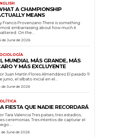
NGLISH
WHAT A CHAMPIONSHIP
ACTUALLY MEANS
 Francis Provenzano There is something
lmost embarrassing about how much it
attered. On the...
5 de June de 2026
OCIOLOGÍA
EL MUNDIAL MÁS GRANDE, MÁS
CARO Y MÁS EXCLUYENTE
r Juan Martín Flores Almendárez El pasado 11
e junio, el silbato inicial en el...
8 de June de 2026
OLÍTICA
LA FIESTA QUE NADIE RECORDARÁ
 Tara Valencia Tres países, tres estadios,
res ceremonias. Tres intentos de capturar el
uego....
3 de June de 2026