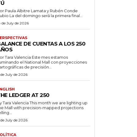
TÚ
or Paula Albitre Lamata y Rubén Conde
Rubio La del domingo será la primera final...
8 de July de 2026
ERSPECTIVAS
BALANCE DE CUENTAS A LOS 250
AÑOS
r Tara Valencia Este mes estamos
luminando el National Mall con proyecciones
artográficas de precisión...
 de July de 2026
NGLISH
THE LEDGER AT 250
ara Valencia This month we are lighting up
he Mall with precision-mapped projections
lling...
 de July de 2026
OLÍTICA