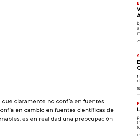
E
by
a
m
2
S
po
d
1
que claramente no confía en fuentes
P
confía en cambio en fuentes científicas de
por
onables, es en realidad una preocupación
t
f
1