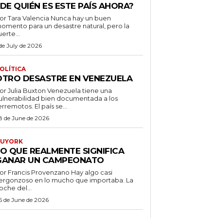
DE QUIÉN ES ESTE PAÍS AHORA?
 Tara Valencia Nunca hay un buen
omento para un desastre natural, pero la
uerte...
 de July de 2026
OLÍTICA
OTRO DESASTRE EN VENEZUELA
 Julia Buxton Venezuela tiene una
ulnerabilidad bien documentada a los
erremotos. El país se...
8 de June de 2026
UYORK
LO QUE REALMENTE SIGNIFICA
GANAR UN CAMPEONATO
r Francis Provenzano Hay algo casi
ergonzoso en lo mucho que importaba. La
oche del...
6 de June de 2026