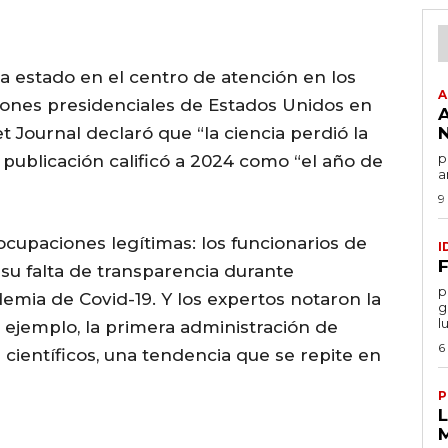
ha estado en el centro de atención en los
A
iones presidenciales de Estados Unidos en
t Journal declaró que “la ciencia perdió la
por
 publicación calificó a 2024 como “el año de
a
9
cupaciones legítimas: los funcionarios de
I
F
 su falta de transparencia durante
por
demia de Covid-19. Y los expertos notaron la
g
l
or ejemplo, la primera administración de
6
ientíficos, una tendencia que se repite en
P