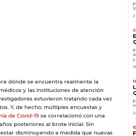
po
2
2
C
por
a
y.
2
obre dónde se encuentra realmente la
U
 médicos y las instituciones de atención
nvestigadores estuvieron tratando cada vez
por
m
os. Y, de hecho, múltiples encuestas y
2
ia de Covid-19
se correlacionó con una
ños posteriores al brote inicial. Sin
I
 estar disminuyendo a medida que nuevas