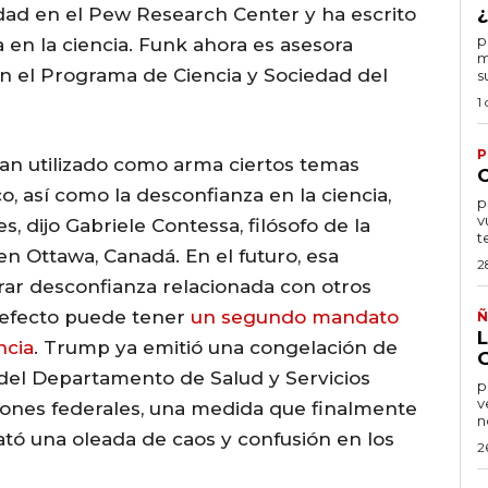
¿
edad en el Pew Research Center y ha escrito
por
 en la ciencia. Funk ahora es asesora
m
 en el Programa de Ciencia y Sociedad del
s
1
P
han utilizado como arma ciertos temas
o, así como la desconfianza en la ciencia,
por
v
, dijo Gabriele Contessa, filósofo de la
t
en Ottawa, Canadá. En el futuro, esa
2
rar desconfianza relacionada con otros
 efecto puede tener
un segundo mandato
Ñ
ncia
. Trump ya emitió una congelación de
 del Departamento de Salud y Servicios
po
v
ones federales, una medida que finalmente
n
tó una oleada de caos y confusión en los
2