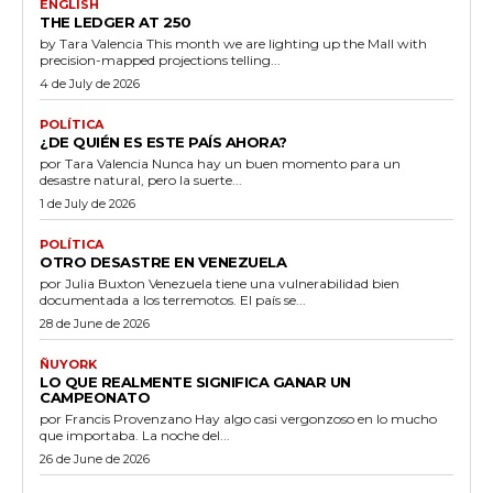
ENGLISH
THE LEDGER AT 250
by Tara Valencia This month we are lighting up the Mall with
precision-mapped projections telling...
4 de July de 2026
POLÍTICA
¿DE QUIÉN ES ESTE PAÍS AHORA?
por Tara Valencia Nunca hay un buen momento para un
desastre natural, pero la suerte...
1 de July de 2026
POLÍTICA
OTRO DESASTRE EN VENEZUELA
por Julia Buxton Venezuela tiene una vulnerabilidad bien
documentada a los terremotos. El país se...
28 de June de 2026
ÑUYORK
LO QUE REALMENTE SIGNIFICA GANAR UN
CAMPEONATO
por Francis Provenzano Hay algo casi vergonzoso en lo mucho
que importaba. La noche del...
26 de June de 2026