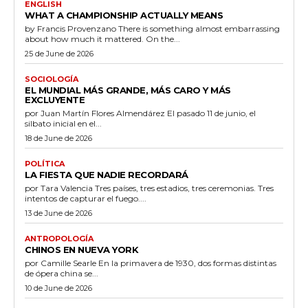
ENGLISH
WHAT A CHAMPIONSHIP ACTUALLY MEANS
by Francis Provenzano There is something almost embarrassing
about how much it mattered. On the...
25 de June de 2026
SOCIOLOGÍA
EL MUNDIAL MÁS GRANDE, MÁS CARO Y MÁS
EXCLUYENTE
por Juan Martín Flores Almendárez El pasado 11 de junio, el
silbato inicial en el...
18 de June de 2026
POLÍTICA
LA FIESTA QUE NADIE RECORDARÁ
por Tara Valencia Tres países, tres estadios, tres ceremonias. Tres
intentos de capturar el fuego....
13 de June de 2026
ANTROPOLOGÍA
CHINOS EN NUEVA YORK
por Camille Searle En la primavera de 1930, dos formas distintas
de ópera china se...
10 de June de 2026