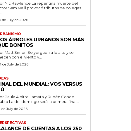
 Nic Rawlence La repentina muerte del
ctor Sam Neill provocó tributos de colegas
..
9 de July de 2026
RBANISMO
LOS ÁRBOLES URBANOS SON MÁS
QUE BONITOS
 Matt Simon Se yerguen a lo alto y se
ecen con el viento y...
4 de July de 2026
DEAS
FINAL DEL MUNDIAL: VOS VERSUS
TÚ
or Paula Albitre Lamata y Rubén Conde
Rubio La del domingo será la primera final...
8 de July de 2026
ERSPECTIVAS
BALANCE DE CUENTAS A LOS 250