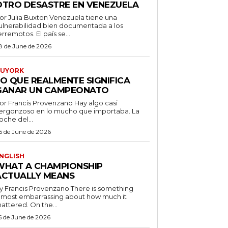
OTRO DESASTRE EN VENEZUELA
 Julia Buxton Venezuela tiene una
ulnerabilidad bien documentada a los
erremotos. El país se...
8 de June de 2026
UYORK
LO QUE REALMENTE SIGNIFICA
GANAR UN CAMPEONATO
r Francis Provenzano Hay algo casi
ergonzoso en lo mucho que importaba. La
oche del...
6 de June de 2026
NGLISH
WHAT A CHAMPIONSHIP
ACTUALLY MEANS
 Francis Provenzano There is something
lmost embarrassing about how much it
attered. On the...
5 de June de 2026