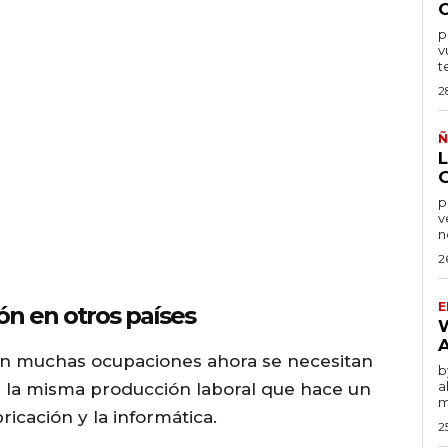
por
v
t
2
Ñ
po
v
n
2
E
ón en otros países
o en muchas ocupaciones ahora se necesitan
by
a
r la misma producción laboral que hace un
m
bricación y la informática.
2