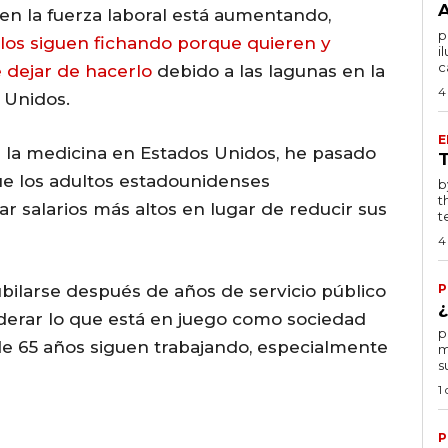
en la fuerza laboral está aumentando,
po
llos siguen fichando porque quieren y
i
c
 dejar de hacerlo
debido a las lagunas en la
4
 Unidos.
E
 la medicina en Estados Unidos, he pasado
ue los adultos estadounidenses
by T
t
 salarios más altos en lugar de reducir sus
te
4
ubilarse después de años de servicio público
P
¿
derar lo que está en juego como sociedad
por
e 65 años siguen trabajando, especialmente
m
s
1
P