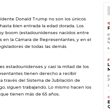
esidente Donald Trump no son los únicos
I
 hasta bien entrada la edad dorada. Los
F
by boom (estadounidenses nacidos entre
por
g
s en la Cámara de Representantes, y en el
l
gisladores de todas las demás
6
P
res estadounidenses y casi la mitad de los
esentantes tienen derecho a recibir
po
2
a través del Sistema de Jubilación de
2
go, siguen trabajando. Lo mismo hacen los
 que tienen más de 65 años.
C