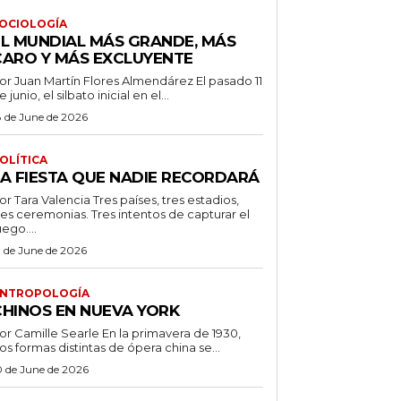
OCIOLOGÍA
EL MUNDIAL MÁS GRANDE, MÁS
CARO Y MÁS EXCLUYENTE
r Juan Martín Flores Almendárez El pasado 11
e junio, el silbato inicial en el...
8 de June de 2026
OLÍTICA
LA FIESTA QUE NADIE RECORDARÁ
 Tara Valencia Tres países, tres estadios,
res ceremonias. Tres intentos de capturar el
uego....
3 de June de 2026
NTROPOLOGÍA
CHINOS EN NUEVA YORK
 Camille Searle En la primavera de 1930,
os formas distintas de ópera china se...
0 de June de 2026