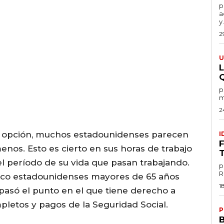
por
a
y.
2
U
por
m
2
la opción, muchos estadounidenses parecen
I
enos. Esto es cierto en sus horas de trabajo
l período de su vida que pasan trabajando.
p
co estadounidenses mayores de 65 años
1
 pasó el punto en el que tiene derecho a
mpletos y pagos de la Seguridad Social.
P