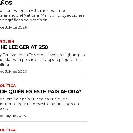
AÑOS
r Tara Valencia Este mes estamos
luminando el National Mall con proyecciones
artográficas de precisión...
 de July de 2026
NGLISH
THE LEDGER AT 250
ara Valencia This month we are lighting up
he Mall with precision-mapped projections
lling...
 de July de 2026
OLÍTICA
DE QUIÉN ES ESTE PAÍS AHORA?
 Tara Valencia Nunca hay un buen
omento para un desastre natural, pero la
uerte...
 de July de 2026
OLÍTICA