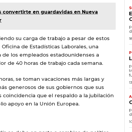
S
s convertirte en guardavidas en Nueva
r
po
d
iendo su carga de trabajo a pesar de estos
1
 Oficina de Estadísticas Laborales, una
P
a de los empleados estadounidenses a
or de 40 horas de trabajo cada semana.
por
t
f
oras, se toman vacaciones más largas y
1
 más generosos de sus gobiernos que sus
oincidencia que el respaldo a la jubilación
A
lio apoyo en la Unión Europea.
por
d
1