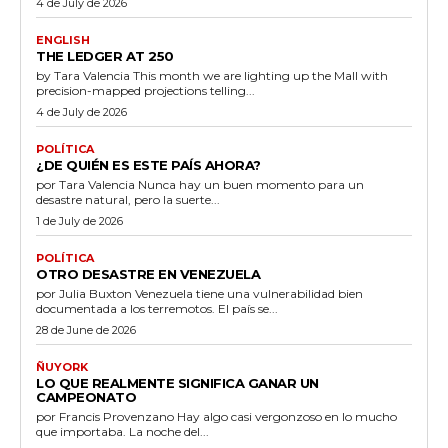
4 de July de 2026
ENGLISH
THE LEDGER AT 250
by Tara Valencia This month we are lighting up the Mall with
precision-mapped projections telling...
4 de July de 2026
POLÍTICA
¿DE QUIÉN ES ESTE PAÍS AHORA?
por Tara Valencia Nunca hay un buen momento para un
desastre natural, pero la suerte...
1 de July de 2026
POLÍTICA
OTRO DESASTRE EN VENEZUELA
por Julia Buxton Venezuela tiene una vulnerabilidad bien
documentada a los terremotos. El país se...
28 de June de 2026
ÑUYORK
LO QUE REALMENTE SIGNIFICA GANAR UN
CAMPEONATO
por Francis Provenzano Hay algo casi vergonzoso en lo mucho
que importaba. La noche del...