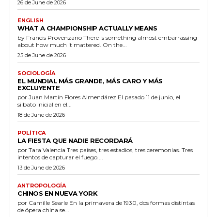
26 de June de 2026
ENGLISH
WHAT A CHAMPIONSHIP ACTUALLY MEANS
by Francis Provenzano There is something almost embarrassing
about how much it mattered. On the...
25 de June de 2026
SOCIOLOGÍA
EL MUNDIAL MÁS GRANDE, MÁS CARO Y MÁS
EXCLUYENTE
por Juan Martín Flores Almendárez El pasado 11 de junio, el
silbato inicial en el...
18 de June de 2026
POLÍTICA
LA FIESTA QUE NADIE RECORDARÁ
por Tara Valencia Tres países, tres estadios, tres ceremonias. Tres
intentos de capturar el fuego....
13 de June de 2026
ANTROPOLOGÍA
CHINOS EN NUEVA YORK
por Camille Searle En la primavera de 1930, dos formas distintas
de ópera china se...