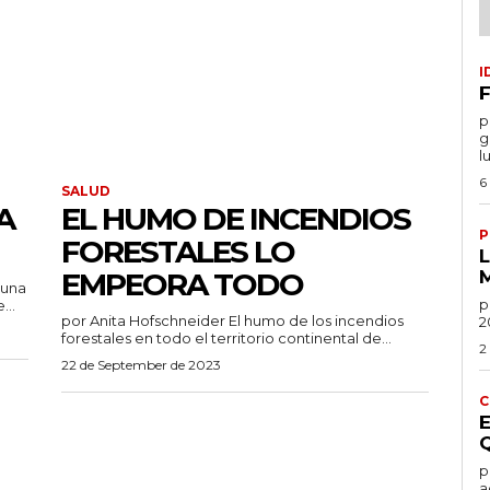
I
F
por
g
l
6
SALUD
A
EL HUMO DE INCENDIOS
P
FORESTALES LO
EMPEORA TODO
po
...
por Anita Hofschneider El humo de los incendios
2
forestales en todo el territorio continental de...
2
22 de September de 2023
C
por
a