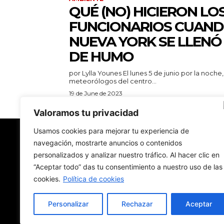
QUÉ (NO) HICIERON LO
FUNCIONARIOS CUAN
NUEVA YORK SE LLENÓ
DE HUMO
por Lylla Younes El lunes 5 de junio por la noche, los
meteorólogos del centro...
19 de June de 2023
Valoramos tu privacidad
Usamos cookies para mejorar tu experiencia de
navegación, mostrarte anuncios o contenidos
New York Diario
personalizados y analizar nuestro tráfico. Al hacer clic en
“Aceptar todo” das tu consentimiento a nuestro uso de las
Revista digital con nombre de diario de papel.
Hecha en Nueva York. En traducción. En español
cookies.
Política de cookies
Personalizar
Rechazar
Aceptar
© 2024 - New York Diario