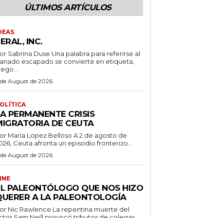
ÚLTIMOS ARTÍCULOS
DEAS
ERAL, INC.
 Sabrina Duse Una palabra para referirse al
anado escapado se convierte en etiqueta,
uego...
 de August de 2026
OLÍTICA
LA PERMANENTE CRISIS
MIGRATORIA DE CEUTA
r María Lopez Belloso A 2 de agosto de
026, Ceuta afronta un episodio fronterizo...
 de August de 2026
INE
EL PALEONTÓLOGO QUE NOS HIZO
QUERER A LA PALEONTOLOGÍA
 Nic Rawlence La repentina muerte del
ctor Sam Neill provocó tributos de colegas