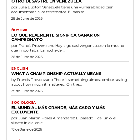
OTRO DESASTRE EN VENEZUELA
por Julia Buxton Venezuela tiene una vulnerabilidad bien
documentada a los terremotos. El país se...
28 de June de 2026
ÑUYORK
LO QUE REALMENTE SIGNIFICA GANAR UN
CAMPEONATO
por Francis Provenzano Hay algo casi vergonzoso en lo mucho
que importaba. La noche del...
26 de June de 2026
ENGLISH
WHAT A CHAMPIONSHIP ACTUALLY MEANS
by Francis Provenzano There is something almost embarrassing
about how much it mattered. On the...
25 de June de 2026
SOCIOLOGÍA
EL MUNDIAL MÁS GRANDE, MÁS CARO Y MÁS
EXCLUYENTE
por Juan Martín Flores Almendárez El pasado 11 de junio, el
silbato inicial en el...
18 de June de 2026