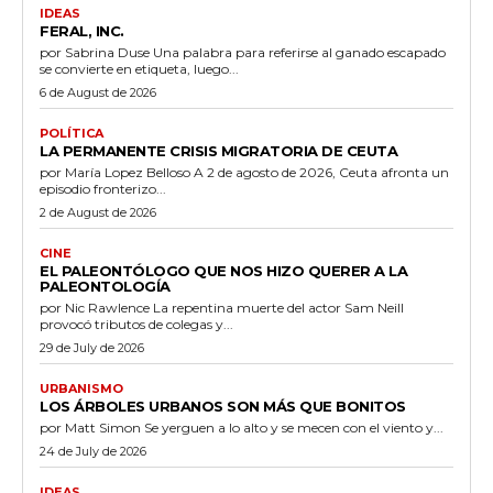
IDEAS
FERAL, INC.
por Sabrina Duse Una palabra para referirse al ganado escapado
se convierte en etiqueta, luego...
6 de August de 2026
POLÍTICA
LA PERMANENTE CRISIS MIGRATORIA DE CEUTA
por María Lopez Belloso A 2 de agosto de 2026, Ceuta afronta un
episodio fronterizo...
2 de August de 2026
CINE
EL PALEONTÓLOGO QUE NOS HIZO QUERER A LA
PALEONTOLOGÍA
por Nic Rawlence La repentina muerte del actor Sam Neill
provocó tributos de colegas y...
29 de July de 2026
URBANISMO
LOS ÁRBOLES URBANOS SON MÁS QUE BONITOS
por Matt Simon Se yerguen a lo alto y se mecen con el viento y...
24 de July de 2026
IDEAS