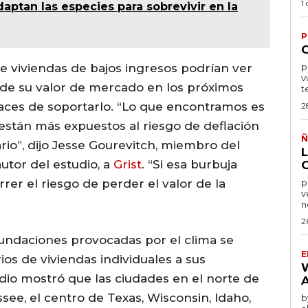
1
daptan las especies para sobrevivir en la
P
de viviendas de bajos ingresos podrían ver
por
v
 de su valor de mercado en los próximos
t
aces de soportarlo. “Lo que encontramos es
2
están más expuestos al riesgo de deflación
Ñ
rio”, dijo Jesse Gourevitch, miembro del
tor del estudio, a
Grist
. “Si esa burbuja
rer el riesgo de perder el valor de la
po
v
n
2
nundaciones provocadas por el clima se
E
ios de viviendas individuales a sus
io mostró que las ciudades en el norte de
see, el centro de Texas, Wisconsin, Idaho,
by