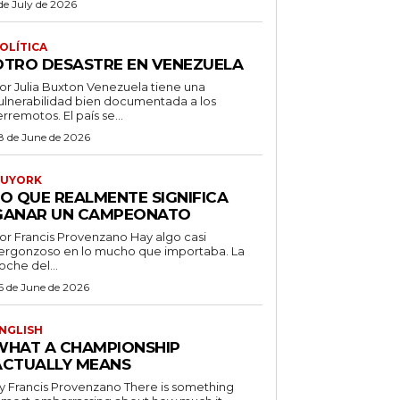
 de July de 2026
OLÍTICA
OTRO DESASTRE EN VENEZUELA
 Julia Buxton Venezuela tiene una
ulnerabilidad bien documentada a los
erremotos. El país se...
8 de June de 2026
UYORK
LO QUE REALMENTE SIGNIFICA
GANAR UN CAMPEONATO
r Francis Provenzano Hay algo casi
ergonzoso en lo mucho que importaba. La
oche del...
6 de June de 2026
NGLISH
WHAT A CHAMPIONSHIP
ACTUALLY MEANS
 Francis Provenzano There is something