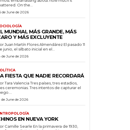
lmost embarrassing about how much it
attered. On the...
5 de June de 2026
OCIOLOGÍA
EL MUNDIAL MÁS GRANDE, MÁS
CARO Y MÁS EXCLUYENTE
r Juan Martín Flores Almendárez El pasado 11
e junio, el silbato inicial en el...
8 de June de 2026
OLÍTICA
LA FIESTA QUE NADIE RECORDARÁ
 Tara Valencia Tres países, tres estadios,
res ceremonias. Tres intentos de capturar el
uego....
3 de June de 2026
NTROPOLOGÍA
CHINOS EN NUEVA YORK
 Camille Searle En la primavera de 1930,