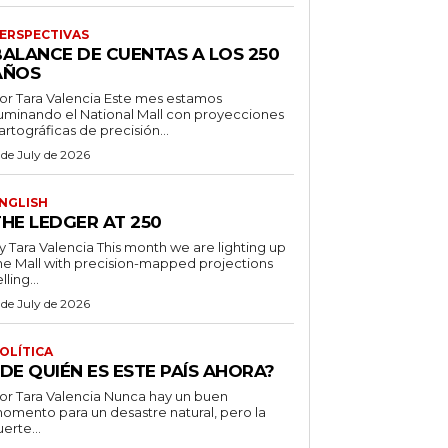
ERSPECTIVAS
BALANCE DE CUENTAS A LOS 250
AÑOS
r Tara Valencia Este mes estamos
luminando el National Mall con proyecciones
artográficas de precisión...
 de July de 2026
NGLISH
THE LEDGER AT 250
ara Valencia This month we are lighting up
he Mall with precision-mapped projections
lling...
 de July de 2026
OLÍTICA
DE QUIÉN ES ESTE PAÍS AHORA?
 Tara Valencia Nunca hay un buen
omento para un desastre natural, pero la
uerte...