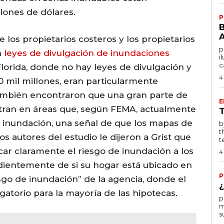
lones de dólares.
P
 los propietarios costeros y los propietarios
po
n
leyes de divulgación de inundaciones
i
c
lorida, donde no hay leyes de divulgación y
4
0 mil millones, eran particularmente
También encontraron que una gran parte de
E
tran en áreas que, según FEMA, actualmente
de inundación, una señal de que los mapas de
by T
t
s autores del estudio le dijeron a Grist que
te
ar claramente el riesgo de inundación a los
4
ndientemente de si su hogar está ubicado en
P
sgo de inundación” de la agencia, donde el
¿
gatorio para la mayoría de las hipotecas.
por
m
s