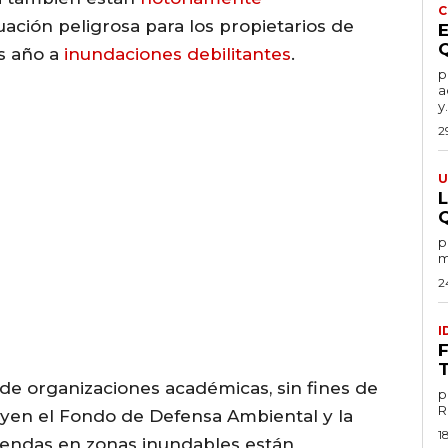
C
tuación peligrosa para los propietarios de
as año a
inundaciones debilitantes
.
por
a
y.
2
U
por
m
2
I
 de organizaciones académicas, sin fines de
p
yen el Fondo de Defensa Ambiental y la
1
viendas en zonas inundables están