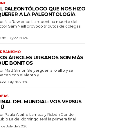
INE
EL PALEONTÓLOGO QUE NOS HIZO
QUERER A LA PALEONTOLOGÍA
 Nic Rawlence La repentina muerte del
ctor Sam Neill provocó tributos de colegas
..
9 de July de 2026
RBANISMO
LOS ÁRBOLES URBANOS SON MÁS
QUE BONITOS
 Matt Simon Se yerguen a lo alto y se
ecen con el viento y...
4 de July de 2026
DEAS
FINAL DEL MUNDIAL: VOS VERSUS
TÚ
or Paula Albitre Lamata y Rubén Conde
Rubio La del domingo será la primera final...
8 de July de 2026