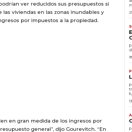
a
odrían ver reducidos sus presupuestos si
m
e las viviendas en las zonas inundables y
2
ngresos por impuestos a la propiedad.
S
po
d
1
P
por
t
f
1
A
en en gran medida de los ingresos por
por
resupuesto general”, dijo Gourevitch. “En