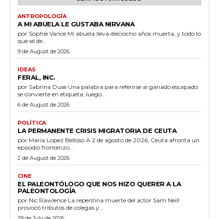
ANTROPOLOGÍA
A MI ABUELA LE GUSTABA NIRVANA
por Sophie Vance Mi abuela lleva dieciocho años muerta, y todo lo
que sé de...
9 de August de 2026
IDEAS
FERAL, INC.
por Sabrina Duse Una palabra para referirse al ganado escapado
se convierte en etiqueta, luego...
6 de August de 2026
POLÍTICA
LA PERMANENTE CRISIS MIGRATORIA DE CEUTA
por María Lopez Belloso A 2 de agosto de 2026, Ceuta afronta un
episodio fronterizo...
2 de August de 2026
CINE
EL PALEONTÓLOGO QUE NOS HIZO QUERER A LA
PALEONTOLOGÍA
por Nic Rawlence La repentina muerte del actor Sam Neill
provocó tributos de colegas y...
29 de July de 2026