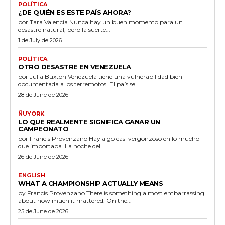
POLÍTICA
¿DE QUIÉN ES ESTE PAÍS AHORA?
por Tara Valencia Nunca hay un buen momento para un
desastre natural, pero la suerte...
1 de July de 2026
POLÍTICA
OTRO DESASTRE EN VENEZUELA
por Julia Buxton Venezuela tiene una vulnerabilidad bien
documentada a los terremotos. El país se...
28 de June de 2026
ÑUYORK
LO QUE REALMENTE SIGNIFICA GANAR UN
CAMPEONATO
por Francis Provenzano Hay algo casi vergonzoso en lo mucho
que importaba. La noche del...
26 de June de 2026
ENGLISH
WHAT A CHAMPIONSHIP ACTUALLY MEANS
by Francis Provenzano There is something almost embarrassing
about how much it mattered. On the...
25 de June de 2026