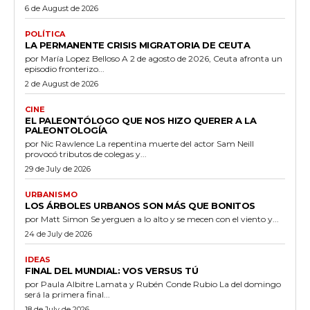
6 de August de 2026
POLÍTICA
LA PERMANENTE CRISIS MIGRATORIA DE CEUTA
por María Lopez Belloso A 2 de agosto de 2026, Ceuta afronta un
episodio fronterizo...
2 de August de 2026
CINE
EL PALEONTÓLOGO QUE NOS HIZO QUERER A LA
PALEONTOLOGÍA
por Nic Rawlence La repentina muerte del actor Sam Neill
provocó tributos de colegas y...
29 de July de 2026
URBANISMO
LOS ÁRBOLES URBANOS SON MÁS QUE BONITOS
por Matt Simon Se yerguen a lo alto y se mecen con el viento y...
24 de July de 2026
IDEAS
FINAL DEL MUNDIAL: VOS VERSUS TÚ
por Paula Albitre Lamata y Rubén Conde Rubio La del domingo
será la primera final...
18 de July de 2026