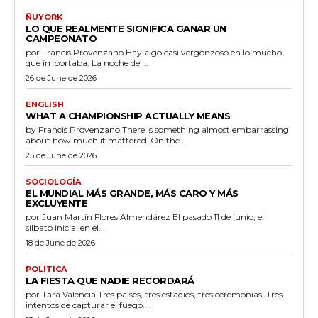
ÑUYORK
LO QUE REALMENTE SIGNIFICA GANAR UN
CAMPEONATO
por Francis Provenzano Hay algo casi vergonzoso en lo mucho
que importaba. La noche del...
26 de June de 2026
ENGLISH
WHAT A CHAMPIONSHIP ACTUALLY MEANS
by Francis Provenzano There is something almost embarrassing
about how much it mattered. On the...
25 de June de 2026
SOCIOLOGÍA
EL MUNDIAL MÁS GRANDE, MÁS CARO Y MÁS
EXCLUYENTE
por Juan Martín Flores Almendárez El pasado 11 de junio, el
silbato inicial en el...
18 de June de 2026
POLÍTICA
LA FIESTA QUE NADIE RECORDARÁ
por Tara Valencia Tres países, tres estadios, tres ceremonias. Tres
intentos de capturar el fuego....