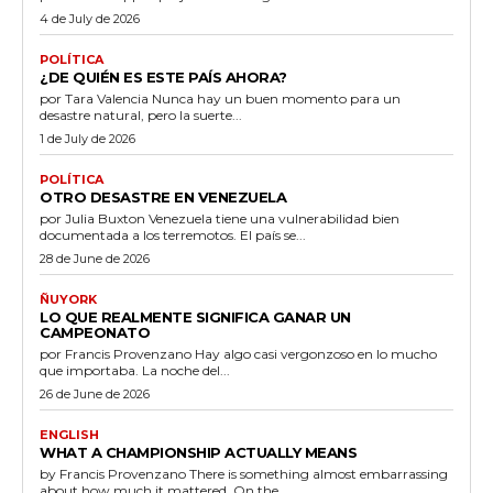
4 de July de 2026
POLÍTICA
¿DE QUIÉN ES ESTE PAÍS AHORA?
por Tara Valencia Nunca hay un buen momento para un
desastre natural, pero la suerte...
1 de July de 2026
POLÍTICA
OTRO DESASTRE EN VENEZUELA
por Julia Buxton Venezuela tiene una vulnerabilidad bien
documentada a los terremotos. El país se...
28 de June de 2026
ÑUYORK
LO QUE REALMENTE SIGNIFICA GANAR UN
CAMPEONATO
por Francis Provenzano Hay algo casi vergonzoso en lo mucho
que importaba. La noche del...
26 de June de 2026
ENGLISH
WHAT A CHAMPIONSHIP ACTUALLY MEANS
by Francis Provenzano There is something almost embarrassing
about how much it mattered. On the...