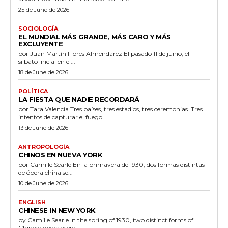
25 de June de 2026
SOCIOLOGÍA
EL MUNDIAL MÁS GRANDE, MÁS CARO Y MÁS
EXCLUYENTE
por Juan Martín Flores Almendárez El pasado 11 de junio, el
silbato inicial en el...
18 de June de 2026
POLÍTICA
LA FIESTA QUE NADIE RECORDARÁ
por Tara Valencia Tres países, tres estadios, tres ceremonias. Tres
intentos de capturar el fuego....
13 de June de 2026
ANTROPOLOGÍA
CHINOS EN NUEVA YORK
por Camille Searle En la primavera de 1930, dos formas distintas
de ópera china se...
10 de June de 2026
ENGLISH
CHINESE IN NEW YORK
by Camille Searle In the spring of 1930, two distinct forms of
Chinese opera were...