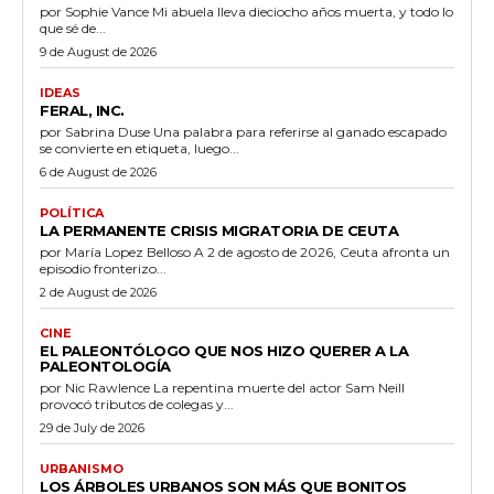
por Sophie Vance Mi abuela lleva dieciocho años muerta, y todo lo
que sé de...
9 de August de 2026
IDEAS
FERAL, INC.
por Sabrina Duse Una palabra para referirse al ganado escapado
se convierte en etiqueta, luego...
6 de August de 2026
POLÍTICA
LA PERMANENTE CRISIS MIGRATORIA DE CEUTA
por María Lopez Belloso A 2 de agosto de 2026, Ceuta afronta un
episodio fronterizo...
2 de August de 2026
CINE
EL PALEONTÓLOGO QUE NOS HIZO QUERER A LA
PALEONTOLOGÍA
por Nic Rawlence La repentina muerte del actor Sam Neill
provocó tributos de colegas y...
29 de July de 2026
URBANISMO
LOS ÁRBOLES URBANOS SON MÁS QUE BONITOS