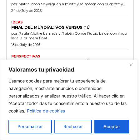
por Matt Simon Se yerguen a lo alto y se mecen con el viento y...
24 de July de 2026
IDEAS
FINAL DEL MUNDIAL: VOS VERSUS TÚ
por Paula Albitre Lamata y Rubén Conde Rubio La del domingo
será la primera final...
18 de July de 2026
PERSPECTIVAS
BALANCE DE CUENTAS A LOS 250 AÑOS
por Tara Valencia Este mes estamos iluminando el National Mall
Valoramos tu privacidad
con proyecciones cartográficas de precisión...
4 de July de 2026
Usamos cookies para mejorar tu experiencia de
navegación, mostrarte anuncios o contenidos
ENGLISH
THE LEDGER AT 250
personalizados y analizar nuestro tráfico. Al hacer clic en
by Tara Valencia This month we are lighting up the Mall with
“Aceptar todo” das tu consentimiento a nuestro uso de las
precision-mapped projections telling...
cookies.
Política de cookies
4 de July de 2026
POLÍTICA
Personalizar
Rechazar
Aceptar
¿DE QUIÉN ES ESTE PAÍS AHORA?
por Tara Valencia Nunca hay un buen momento para un