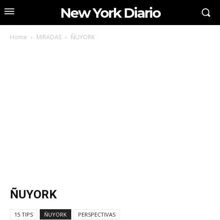
New York Diario
Home
MIRADAS
ÑUYORK
ÑUYORK
15 TIPS
ÑUYORK
PERSPECTIVAS