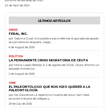
durante las décadas de 1950...
24 de April de 2024
ÚLTIMOS ARTÍCULOS
IDEAS
FERAL, INC.
por Sabrina Duse Una palabra para referirse al ganado escapado
se convierte en etiqueta, luego...
6 de August de 2026
POLÍTICA
LA PERMANENTE CRISIS MIGRATORIA DE CEUTA
por María Lopez Belloso A 2 de agosto de 2026, Ceuta afronta un
episodio fronterizo...
2 de August de 2026
CINE
EL PALEONTÓLOGO QUE NOS HIZO QUERER A LA
PALEONTOLOGÍA
por Nic Rawlence La repentina muerte del actor Sam Neill
provocó tributos de colegas y...
29 de July de 2026