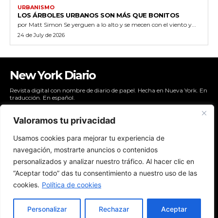
URBANISMO
LOS ÁRBOLES URBANOS SON MÁS QUE BONITOS
por Matt Simon Se yerguen a lo alto y se mecen con el viento y...
24 de July de 2026
New York Diario
Revista digital con nombre de diario de papel. Hecha en Nueva York. En
traducción. En español.
Valoramos tu privacidad
Usamos cookies para mejorar tu experiencia de
NYDIARIO
navegación, mostrarte anuncios o contenidos
NEWSLETTER
personalizados y analizar nuestro tráfico. Al hacer clic en
POLÍTICAS DE PRIVACIDAD
“Aceptar todo” das tu consentimiento a nuestro uso de las
CONTACTO
cookies.
Política de cookies
Personalizar
Rechazar
Aceptar
© 2024 - New York Diario