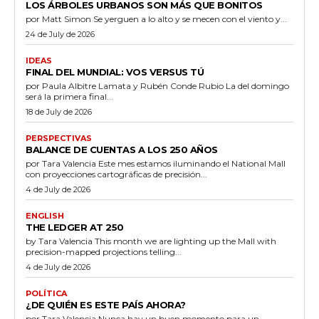
LOS ÁRBOLES URBANOS SON MÁS QUE BONITOS
por Matt Simon Se yerguen a lo alto y se mecen con el viento y...
24 de July de 2026
IDEAS
FINAL DEL MUNDIAL: VOS VERSUS TÚ
por Paula Albitre Lamata y Rubén Conde Rubio La del domingo
será la primera final...
18 de July de 2026
PERSPECTIVAS
BALANCE DE CUENTAS A LOS 250 AÑOS
por Tara Valencia Este mes estamos iluminando el National Mall
con proyecciones cartográficas de precisión...
4 de July de 2026
ENGLISH
THE LEDGER AT 250
by Tara Valencia This month we are lighting up the Mall with
precision-mapped projections telling...
4 de July de 2026
POLÍTICA
¿DE QUIÉN ES ESTE PAÍS AHORA?
por Tara Valencia Nunca hay un buen momento para un