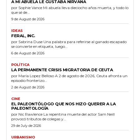
A MI ABUELA LE GUSTABA NIRVANA
por Sophie Vance Mi abuela lleva dieciocho años muerta, y todo lo
que sé de...
9 de August de 2026
IDEAS
FERAL, INC.
por Sabrina Duse Una palabra para referirse al ganado escapado
se convierte en etiqueta, luego...
6 de August de 2026
POLÍTICA
LA PERMANENTE CRISIS MIGRATORIA DE CEUTA
por María Lopez Belloso A 2 de agosto de 2026, Ceuta afronta un
episodio fronterizo...
2 de August de 2026
CINE
EL PALEONTÓLOGO QUE NOS HIZO QUERER A LA
PALEONTOLOGÍA
por Nic Rawlence La repentina muerte del actor Sam Neill
provocó tributos de colegas y...
29 de July de 2026
URBANISMO