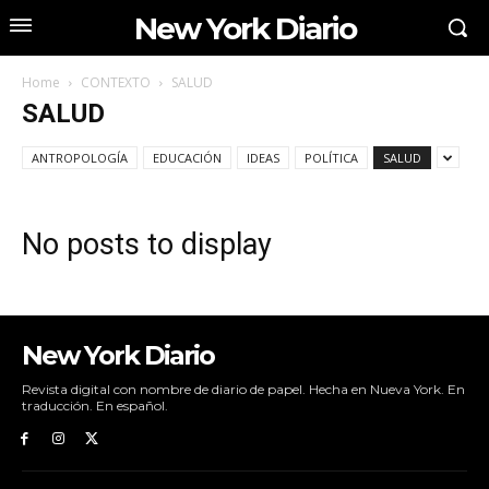
New York Diario
Home
CONTEXTO
SALUD
SALUD
ANTROPOLOGÍA
EDUCACIÓN
IDEAS
POLÍTICA
SALUD
No posts to display
New York Diario
Revista digital con nombre de diario de papel. Hecha en Nueva York. En
traducción. En español.