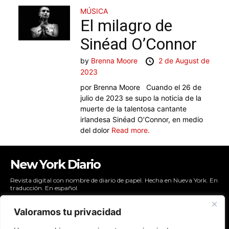
MÚSICA
El milagro de
Sinéad O’Connor
by
Brenna Moore
2 de August de
2023
por Brenna Moore Cuando el 26 de
julio de 2023 se supo la noticia de la
muerte de la talentosa cantante
irlandesa Sinéad O’Connor, en medio
del dolor
Read more.
New York Diario
Revista digital con nombre de diario de papel. Hecha en Nueva York. En
traducción. En español.
Valoramos tu privacidad