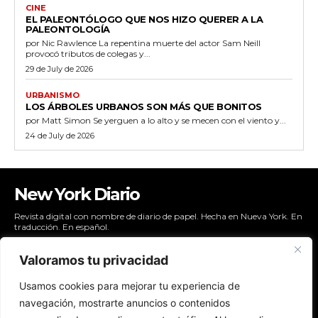
CINE
EL PALEONTÓLOGO QUE NOS HIZO QUERER A LA
PALEONTOLOGÍA
por Nic Rawlence La repentina muerte del actor Sam Neill
provocó tributos de colegas y...
29 de July de 2026
URBANISMO
LOS ÁRBOLES URBANOS SON MÁS QUE BONITOS
por Matt Simon Se yerguen a lo alto y se mecen con el viento y...
24 de July de 2026
New York Diario
Revista digital con nombre de diario de papel. Hecha en Nueva York. En
traducción. En español.
Valoramos tu privacidad
Usamos cookies para mejorar tu experiencia de
NYDIARIO
navegación, mostrarte anuncios o contenidos
NEWSLETTER