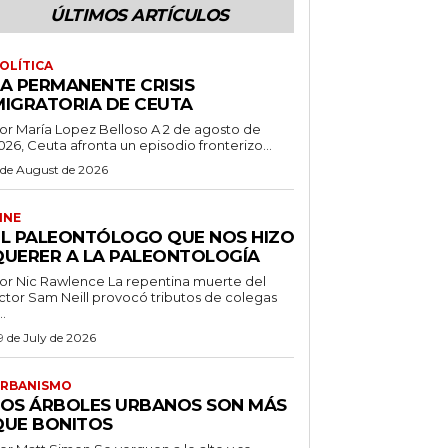
ÚLTIMOS ARTÍCULOS
OLÍTICA
LA PERMANENTE CRISIS
MIGRATORIA DE CEUTA
r María Lopez Belloso A 2 de agosto de
026, Ceuta afronta un episodio fronterizo...
 de August de 2026
INE
EL PALEONTÓLOGO QUE NOS HIZO
QUERER A LA PALEONTOLOGÍA
 Nic Rawlence La repentina muerte del
ctor Sam Neill provocó tributos de colegas
..
9 de July de 2026
RBANISMO
LOS ÁRBOLES URBANOS SON MÁS
QUE BONITOS