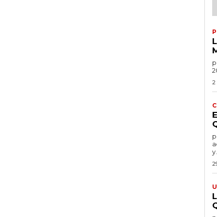
P
po
2
2
C
por
a
y.
2
U