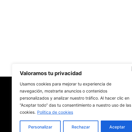
Valoramos tu privacidad
Usamos cookies para mejorar tu experiencia de
navegación, mostrarte anuncios o contenidos
New York Diario
personalizados y analizar nuestro tráfico. Al hacer clic en
“Aceptar todo” das tu consentimiento a nuestro uso de las
Revista digital con nombre de diario de papel.
Hecha en Nueva York. En traducción. En español
cookies.
Política de cookies
Personalizar
Rechazar
Aceptar