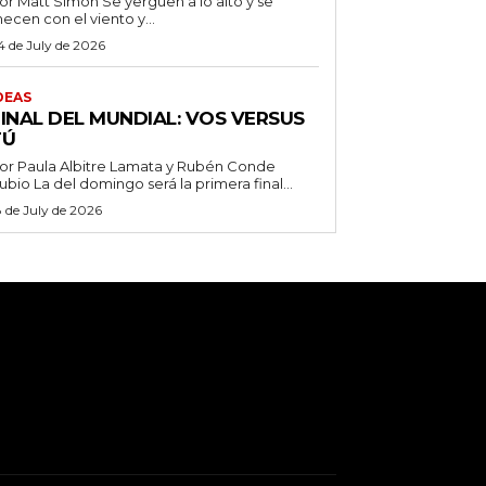
 Matt Simon Se yerguen a lo alto y se
ecen con el viento y...
4 de July de 2026
DEAS
FINAL DEL MUNDIAL: VOS VERSUS
TÚ
or Paula Albitre Lamata y Rubén Conde
Rubio La del domingo será la primera final...
8 de July de 2026