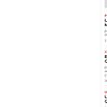
P
po
2
2
C
por
a
y.
2
U