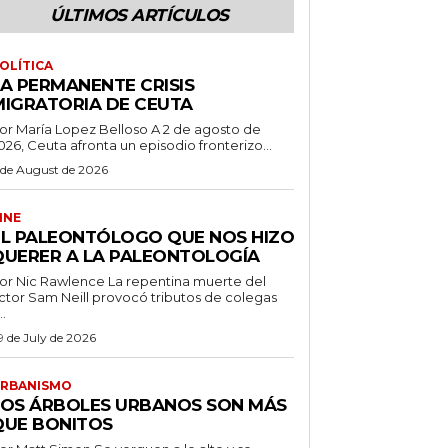
ÚLTIMOS ARTÍCULOS
OLÍTICA
LA PERMANENTE CRISIS
MIGRATORIA DE CEUTA
r María Lopez Belloso A 2 de agosto de
026, Ceuta afronta un episodio fronterizo...
 de August de 2026
INE
EL PALEONTÓLOGO QUE NOS HIZO
QUERER A LA PALEONTOLOGÍA
 Nic Rawlence La repentina muerte del
ctor Sam Neill provocó tributos de colegas
..
9 de July de 2026
RBANISMO
LOS ÁRBOLES URBANOS SON MÁS
QUE BONITOS