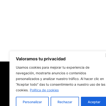
Valoramos tu privacidad
Usamos cookies para mejorar tu experiencia de
navegación, mostrarte anuncios o contenidos
New York Diario
personalizados y analizar nuestro tráfico. Al hacer clic en
“Aceptar todo” das tu consentimiento a nuestro uso de las
Revista digital con nombre de diario de papel.
Hecha en Nueva York. En traducción. En español
cookies.
Política de cookies
Personalizar
Rechazar
Aceptar