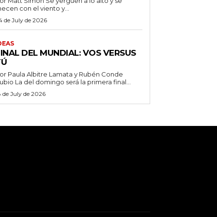
 Matt Simon Se yerguen a lo alto y se
ecen con el viento y...
4 de July de 2026
DEAS
FINAL DEL MUNDIAL: VOS VERSUS
TÚ
or Paula Albitre Lamata y Rubén Conde
Rubio La del domingo será la primera final...
8 de July de 2026