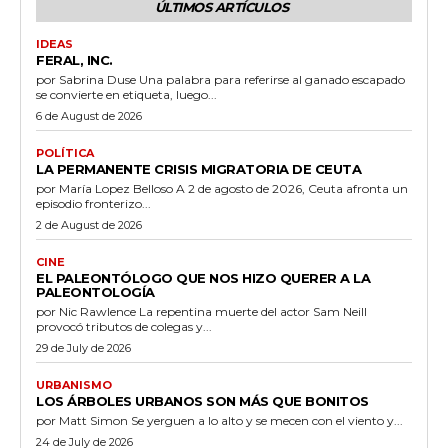
ÚLTIMOS ARTÍCULOS
IDEAS
FERAL, INC.
por Sabrina Duse Una palabra para referirse al ganado escapado
se convierte en etiqueta, luego...
6 de August de 2026
POLÍTICA
LA PERMANENTE CRISIS MIGRATORIA DE CEUTA
por María Lopez Belloso A 2 de agosto de 2026, Ceuta afronta un
episodio fronterizo...
2 de August de 2026
CINE
EL PALEONTÓLOGO QUE NOS HIZO QUERER A LA
PALEONTOLOGÍA
por Nic Rawlence La repentina muerte del actor Sam Neill
provocó tributos de colegas y...
29 de July de 2026
URBANISMO
LOS ÁRBOLES URBANOS SON MÁS QUE BONITOS
por Matt Simon Se yerguen a lo alto y se mecen con el viento y...
24 de July de 2026