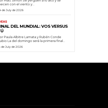
 Matt Simon Se yerguen a lo alto y se
ecen con el viento y...
4 de July de 2026
DEAS
FINAL DEL MUNDIAL: VOS VERSUS
TÚ
or Paula Albitre Lamata y Rubén Conde
Rubio La del domingo será la primera final...
8 de July de 2026