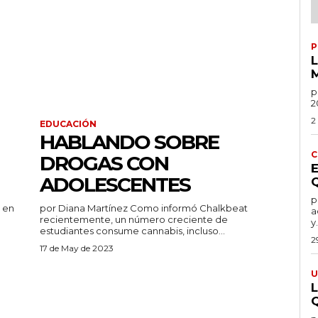
P
po
2
2
EDUCACIÓN
HABLANDO SOBRE
C
DROGAS CON
ADOLESCENTES
por
por Diana Martínez Como informó Chalkbeat
a
recientemente, un número creciente de
y.
estudiantes consume cannabis, incluso...
2
17 de May de 2023
U