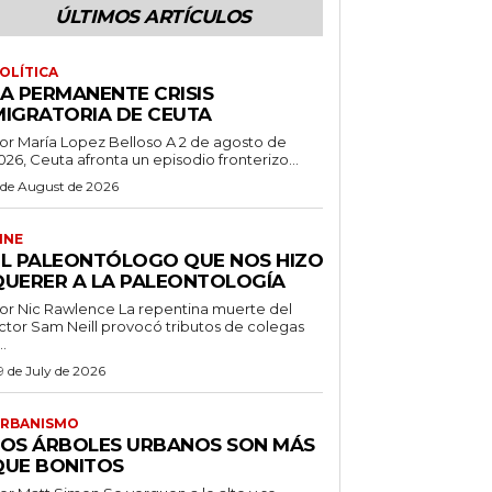
ÚLTIMOS ARTÍCULOS
OLÍTICA
LA PERMANENTE CRISIS
MIGRATORIA DE CEUTA
r María Lopez Belloso A 2 de agosto de
026, Ceuta afronta un episodio fronterizo...
 de August de 2026
INE
EL PALEONTÓLOGO QUE NOS HIZO
QUERER A LA PALEONTOLOGÍA
 Nic Rawlence La repentina muerte del
ctor Sam Neill provocó tributos de colegas
..
9 de July de 2026
RBANISMO
LOS ÁRBOLES URBANOS SON MÁS
QUE BONITOS