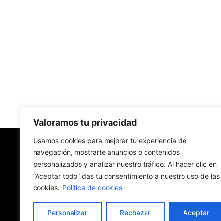
Valoramos tu privacidad
Usamos cookies para mejorar tu experiencia de
navegación, mostrarte anuncios o contenidos
New York Diario
personalizados y analizar nuestro tráfico. Al hacer clic en
“Aceptar todo” das tu consentimiento a nuestro uso de las
Revista digital con nombre de diario de papel.
Hecha en Nueva York. En traducción. En español
cookies.
Política de cookies
Personalizar
Rechazar
Aceptar