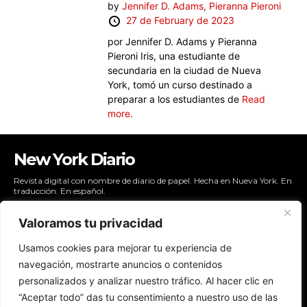
by
Jennifer D. Adams,
Pieranna Pieroni
27 de February de 2023
por Jennifer D. Adams y Pieranna
Pieroni Iris, una estudiante de
secundaria en la ciudad de Nueva
York, tomó un curso destinado a
preparar a los estudiantes de
Read
more.
New York Diario
Revista digital con nombre de diario de papel. Hecha en Nueva York. En
traducción. En español.
Valoramos tu privacidad
Usamos cookies para mejorar tu experiencia de
NYDIARIO
navegación, mostrarte anuncios o contenidos
NEWSLETTER
personalizados y analizar nuestro tráfico. Al hacer clic en
POLÍTICAS DE PRIVACIDAD
“Aceptar todo” das tu consentimiento a nuestro uso de las
CONTACTO