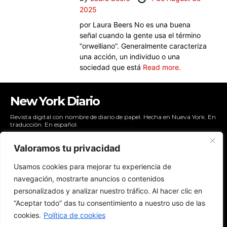
2025
por Laura Beers No es una buena
señal cuando la gente usa el término
“orwelliano”. Generalmente caracteriza
una acción, un individuo o una
sociedad que está
Read more.
New York Diario
Revista digital con nombre de diario de papel. Hecha en Nueva York. En
traducción. En español.
Valoramos tu privacidad
Usamos cookies para mejorar tu experiencia de
NYDIARIO
navegación, mostrarte anuncios o contenidos
NEWSLETTER
personalizados y analizar nuestro tráfico. Al hacer clic en
POLÍTICAS DE PRIVACIDAD
“Aceptar todo” das tu consentimiento a nuestro uso de las
CONTACTO
cookies.
Política de cookies