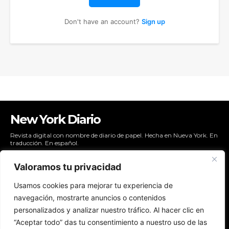
Don't have an account?
Sign up
New York Diario
Revista digital con nombre de diario de papel. Hecha en Nueva York. En
traducción. En español.
Valoramos tu privacidad
Usamos cookies para mejorar tu experiencia de
NYDIARIO
navegación, mostrarte anuncios o contenidos
NEWSLETTER
personalizados y analizar nuestro tráfico. Al hacer clic en
POLÍTICAS DE PRIVACIDAD
“Aceptar todo” das tu consentimiento a nuestro uso de las
CONTACTO