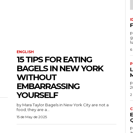
I
F
por
g
l
6
ENGLISH
15 TIPS FOR EATING
P
BAGELS IN NEW YORK
WITHOUT
po
EMBARRASSING
2
YOURSELF
2
by Mara Taylor Bagels in New York City are not a
C
food; they are a...
15 de May de 2025
por
a