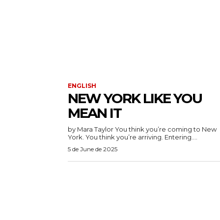
ENGLISH
NEW YORK LIKE YOU
MEAN IT
by Mara Taylor You think you’re coming to New
York. You think you’re arriving. Entering....
5 de June de 2025