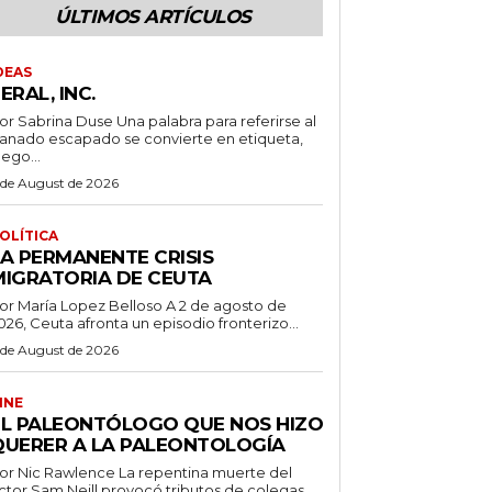
ÚLTIMOS ARTÍCULOS
DEAS
ERAL, INC.
 Sabrina Duse Una palabra para referirse al
anado escapado se convierte en etiqueta,
uego...
 de August de 2026
OLÍTICA
LA PERMANENTE CRISIS
MIGRATORIA DE CEUTA
r María Lopez Belloso A 2 de agosto de
026, Ceuta afronta un episodio fronterizo...
 de August de 2026
INE
EL PALEONTÓLOGO QUE NOS HIZO
QUERER A LA PALEONTOLOGÍA
 Nic Rawlence La repentina muerte del
ctor Sam Neill provocó tributos de colegas