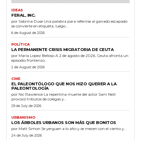
IDEAS
FERAL, INC.
por Sabrina Duse Una palabra para referirse al ganado escapado
se convierte en etiqueta, luego...
6 de August de 2026
POLÍTICA
LA PERMANENTE CRISIS MIGRATORIA DE CEUTA
por María Lopez Belloso A 2 de agosto de 2026, Ceuta afronta un
episodio fronterizo...
2 de August de 2026
CINE
EL PALEONTÓLOGO QUE NOS HIZO QUERER A LA
PALEONTOLOGÍA
por Nic Rawlence La repentina muerte del actor Sam Neill
provocó tributos de colegas y...
29 de July de 2026
URBANISMO
LOS ÁRBOLES URBANOS SON MÁS QUE BONITOS
por Matt Simon Se yerguen a lo alto y se mecen con el viento y...
24 de July de 2026