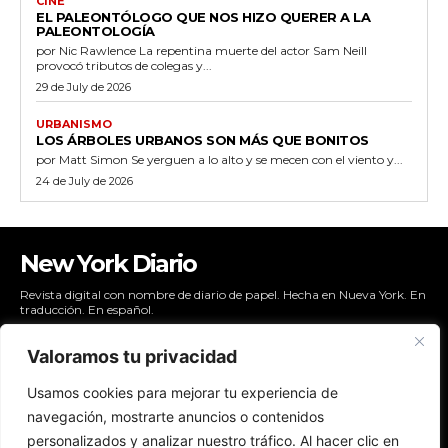
CINE
EL PALEONTÓLOGO QUE NOS HIZO QUERER A LA
PALEONTOLOGÍA
por Nic Rawlence La repentina muerte del actor Sam Neill
provocó tributos de colegas y...
29 de July de 2026
URBANISMO
LOS ÁRBOLES URBANOS SON MÁS QUE BONITOS
por Matt Simon Se yerguen a lo alto y se mecen con el viento y...
24 de July de 2026
New York Diario
Revista digital con nombre de diario de papel. Hecha en Nueva York. En
traducción. En español.
Valoramos tu privacidad
Usamos cookies para mejorar tu experiencia de
NYDIARIO
navegación, mostrarte anuncios o contenidos
NEWSLETTER
personalizados y analizar nuestro tráfico. Al hacer clic en
POLÍTICAS DE PRIVACIDAD