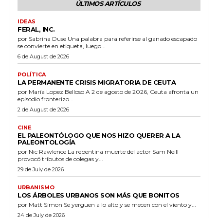
ÚLTIMOS ARTÍCULOS
IDEAS
FERAL, INC.
por Sabrina Duse Una palabra para referirse al ganado escapado
se convierte en etiqueta, luego...
6 de August de 2026
POLÍTICA
LA PERMANENTE CRISIS MIGRATORIA DE CEUTA
por María Lopez Belloso A 2 de agosto de 2026, Ceuta afronta un
episodio fronterizo...
2 de August de 2026
CINE
EL PALEONTÓLOGO QUE NOS HIZO QUERER A LA
PALEONTOLOGÍA
por Nic Rawlence La repentina muerte del actor Sam Neill
provocó tributos de colegas y...
29 de July de 2026
URBANISMO
LOS ÁRBOLES URBANOS SON MÁS QUE BONITOS
por Matt Simon Se yerguen a lo alto y se mecen con el viento y...
24 de July de 2026