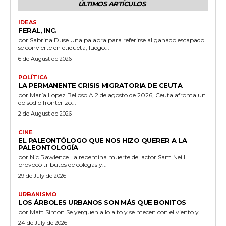
ÚLTIMOS ARTÍCULOS
IDEAS
FERAL, INC.
por Sabrina Duse Una palabra para referirse al ganado escapado
se convierte en etiqueta, luego...
6 de August de 2026
POLÍTICA
LA PERMANENTE CRISIS MIGRATORIA DE CEUTA
por María Lopez Belloso A 2 de agosto de 2026, Ceuta afronta un
episodio fronterizo...
2 de August de 2026
CINE
EL PALEONTÓLOGO QUE NOS HIZO QUERER A LA
PALEONTOLOGÍA
por Nic Rawlence La repentina muerte del actor Sam Neill
provocó tributos de colegas y...
29 de July de 2026
URBANISMO
LOS ÁRBOLES URBANOS SON MÁS QUE BONITOS
por Matt Simon Se yerguen a lo alto y se mecen con el viento y...
24 de July de 2026